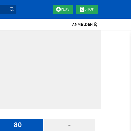
PLUS
SHOP
ANMELDEN
80
-