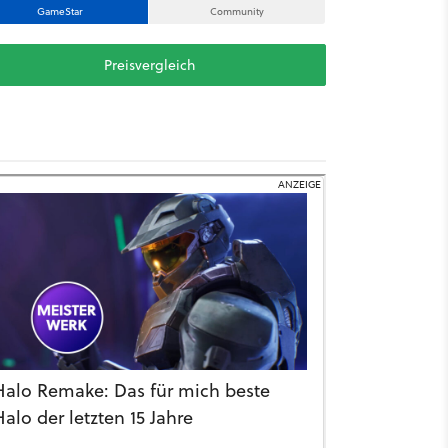
GameStar
Community
Preisvergleich