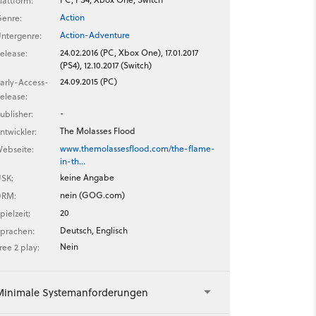
lattform:
Action
enre:
Action-Adventure
ntergenre:
24.02.2016 (PC, Xbox One), 17.01.2017
elease:
(PS4), 12.10.2017 (Switch)
24.09.2015 (PC)
arly-Access-
elease:
-
ublisher:
The Molasses Flood
ntwickler:
www.themolassesflood.com/the-flame-
ebseite:
in-th…
keine Angabe
SK:
nein (GOG.com)
DRM:
20
pielzeit:
Deutsch, Englisch
prachen:
Nein
ree 2 play:
Minimale Systemanforderungen