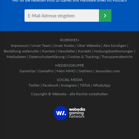
Hol' dir die neuesten Infos zu Games und Hardware direkt ins Postfach
RUBRIKEN
Impressum
|
Unser Team
|
Unser Kodex
|
Über Webedia
|
Abo kündigen
|
Bestellung widerrufen
|
Karriere
|
Newsletter
|
Kontakt
|
Nutzungsbestimmungen
|
Mediadaten
|
Datenschutzerklärung
|
Cookies & Tracking
|
Transparenzbericht
MEDIENGRUPPE
GameStar
|
GamePro
|
Mein MMO
|
GetHero
|
Jeuxvideo.com
SOCIAL MEDIA
Twitter
|
Facebook
|
Instagram
|
TikTok
|
WhatsApp
Copyright © Webedia - alle Rechte vorbehalten