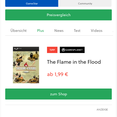
GameStar
Community
Preisvergleich
Übersicht
Plus
News
Test
Videos
Ar
TIPP
The Flame in the Flood
ab 1,99 €
zum Shop
ANZEIGE