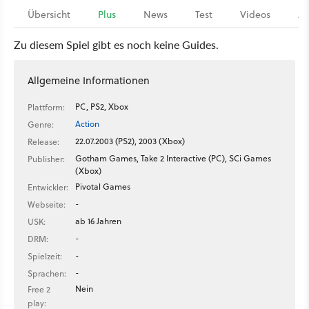
Übersicht
Plus
News
Test
Videos
Ar
Zu diesem Spiel gibt es noch keine Guides.
Allgemeine Informationen
PC, PS2, Xbox
Plattform:
Action
Genre:
22.07.2003 (PS2), 2003 (Xbox)
Release:
Gotham Games, Take 2 Interactive (PC), SCi Games
Publisher:
(Xbox)
Pivotal Games
Entwickler:
-
Webseite:
ab 16 Jahren
USK:
-
DRM:
-
Spielzeit:
-
Sprachen:
Nein
Free 2
play: