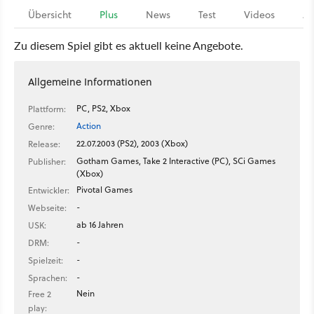
Übersicht
Plus
News
Test
Videos
Ar
Zu diesem Spiel gibt es aktuell keine Angebote.
Allgemeine Informationen
PC, PS2, Xbox
Plattform:
Action
Genre:
22.07.2003 (PS2), 2003 (Xbox)
Release:
Gotham Games, Take 2 Interactive (PC), SCi Games
Publisher:
(Xbox)
Pivotal Games
Entwickler:
-
Webseite:
ab 16 Jahren
USK:
-
DRM:
-
Spielzeit:
-
Sprachen:
Nein
Free 2
play: