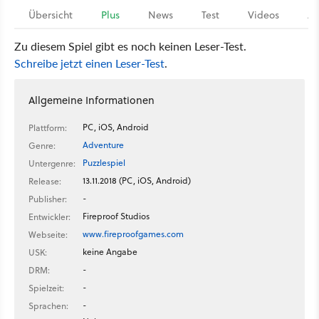
Übersicht
Plus
News
Test
Videos
Ar
Zu diesem Spiel gibt es noch keinen Leser-Test.
Schreibe jetzt einen Leser-Test
.
Allgemeine Informationen
PC, iOS, Android
Plattform:
Adventure
Genre:
Puzzlespiel
Untergenre:
13.11.2018 (PC, iOS, Android)
Release:
-
Publisher:
Fireproof Studios
Entwickler:
www.fireproofgames.com
Webseite:
keine Angabe
USK:
-
DRM:
-
Spielzeit:
-
Sprachen: