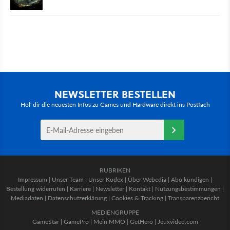
NEWSLETTER BESTELLEN
Hol' dir die neuesten Infos zu Games und Hardware direkt ins Postfach
RUBRIKEN
Impressum
|
Unser Team
|
Unser Kodex
|
Über Webedia
|
Abo kündigen
|
Bestellung widerrufen
|
Karriere
|
Newsletter
|
Kontakt
|
Nutzungsbestimmungen
|
Mediadaten
|
Datenschutzerklärung
|
Cookies & Tracking
|
Transparenzbericht
MEDIENGRUPPE
GameStar
|
GamePro
|
Mein MMO
|
GetHero
|
Jeuxvideo.com