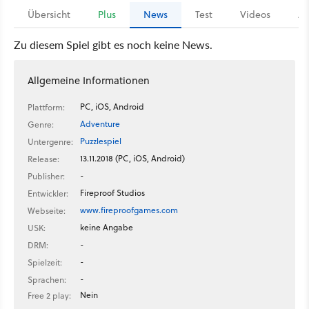
Übersicht
Plus
News
Test
Videos
Ar
Zu diesem Spiel gibt es noch keine News.
Allgemeine Informationen
PC, iOS, Android
Plattform:
Adventure
Genre:
Puzzlespiel
Untergenre:
13.11.2018 (PC, iOS, Android)
Release:
-
Publisher:
Fireproof Studios
Entwickler:
www.fireproofgames.com
Webseite:
keine Angabe
USK:
-
DRM:
-
Spielzeit:
-
Sprachen:
Nein
Free 2 play: