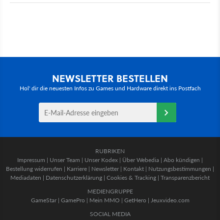
NEWSLETTER BESTELLEN
Hol' dir die neuesten Infos zu Games und Hardware direkt ins Postfach
RUBRIKEN
Impressum
|
Unser Team
|
Unser Kodex
|
Über Webedia
|
Abo kündigen
|
Bestellung widerrufen
|
Karriere
|
Newsletter
|
Kontakt
|
Nutzungsbestimmungen
|
Mediadaten
|
Datenschutzerklärung
|
Cookies & Tracking
|
Transparenzbericht
MEDIENGRUPPE
GameStar
|
GamePro
|
Mein MMO
|
GetHero
|
Jeuxvideo.com
SOCIAL MEDIA