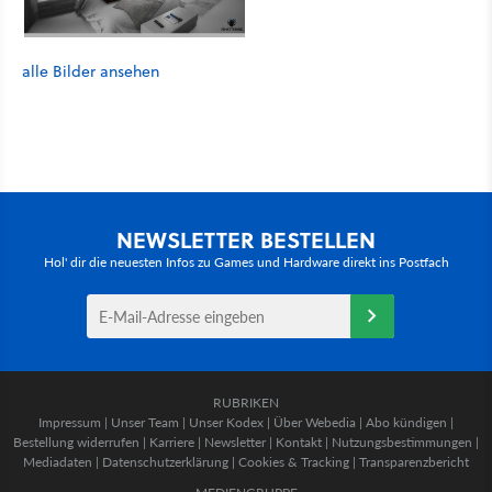
alle Bilder ansehen
NEWSLETTER BESTELLEN
Hol' dir die neuesten Infos zu Games und Hardware direkt ins Postfach
RUBRIKEN
Impressum
|
Unser Team
|
Unser Kodex
|
Über Webedia
|
Abo kündigen
|
Bestellung widerrufen
|
Karriere
|
Newsletter
|
Kontakt
|
Nutzungsbestimmungen
|
Mediadaten
|
Datenschutzerklärung
|
Cookies & Tracking
|
Transparenzbericht