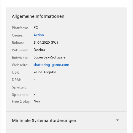
näher, die Falsche führt jedoch direkt in den Wahnsinn.
Allgemeine Informationen
PC
Plattform:
Action
Genre:
21.04.2020 (PC)
Release:
Deck13
Publisher:
SuperSexySoftware
Entwickler:
shattering-game.com
Webseite:
keine Angabe
USK:
-
DRM:
-
Spielzeit:
-
Sprachen:
Nein
Free 2 play:
Minimale Systemanforderungen