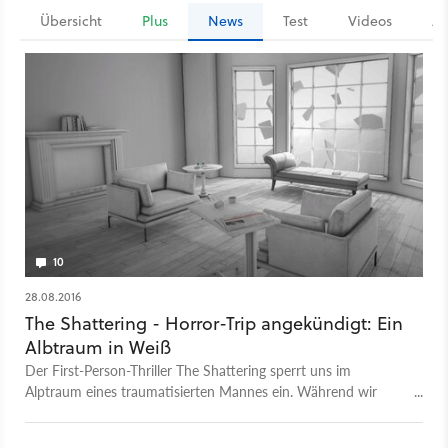
Übersicht
Plus
News
Test
Videos
Ar
10
28.08.2016
The Shattering - Horror-Trip angekündigt: Ein
Albtraum in Weiß
Der First-Person-Thriller The Shattering sperrt uns im
Alptraum eines traumatisierten Mannes ein. Während wir
nach einem Ausweg suchen, müssen wir allerhand
Entscheidungen treffen. Die Richtige bringt uns dem Ziel