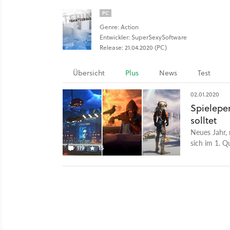
PC
Genre: Action
Entwickler: SuperSexySoftware
Release: 21.04.2020 (PC)
Übersicht
Plus
News
Test
02.01.2020
Spieleper
solltet
Neues Jahr, 
sich im 1. Q
119
15