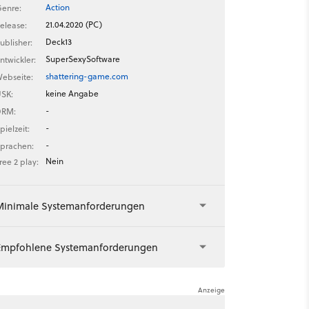
Action
enre:
21.04.2020 (PC)
elease:
Deck13
ublisher:
SuperSexySoftware
ntwickler:
shattering-game.com
ebseite:
keine Angabe
SK:
-
DRM:
-
pielzeit:
-
prachen:
Nein
ree 2 play:
Minimale Systemanforderungen
Empfohlene Systemanforderungen