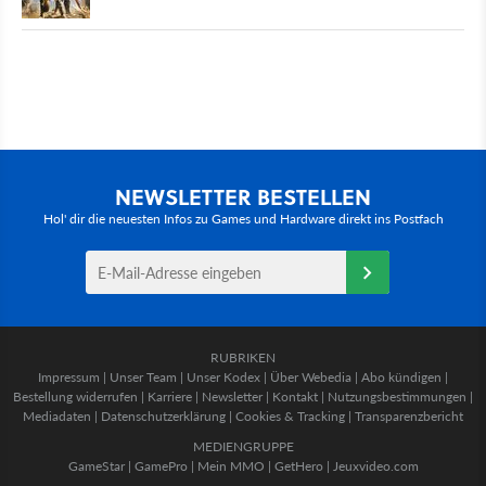
NEWSLETTER BESTELLEN
Hol' dir die neuesten Infos zu Games und Hardware direkt ins Postfach
RUBRIKEN
Impressum
|
Unser Team
|
Unser Kodex
|
Über Webedia
|
Abo kündigen
|
Bestellung widerrufen
|
Karriere
|
Newsletter
|
Kontakt
|
Nutzungsbestimmungen
|
Mediadaten
|
Datenschutzerklärung
|
Cookies & Tracking
|
Transparenzbericht
MEDIENGRUPPE
GameStar
|
GamePro
|
Mein MMO
|
GetHero
|
Jeuxvideo.com