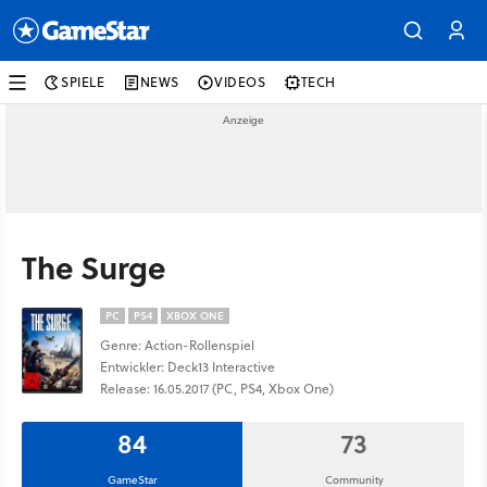
SPIELE
NEWS
VIDEOS
TECH
The Surge
PC
PS4
XBOX ONE
Genre: Action-Rollenspiel
Entwickler: Deck13 Interactive
Release: 16.05.2017 (PC, PS4, Xbox One)
84
73
GameStar
Community