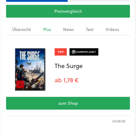
Preisvergleich
Übersicht
Plus
News
Test
Videos
Ar
TIPP
The Surge
ab 1,78 €
zum Shop
ANZEIGE