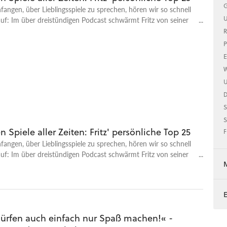
G
neinsätze oder zum Aktivieren von Implantanten genutzt werden,
angen, über Lieblingsspiele zu sprechen, hören wir so schnell
 bei Lords of the Fallen im klassischer Metroidvania-Stil
U
uf: Im über dreistündigen Podcast schwärmt Fritz von seiner
 wieder auf, sobald man am Speicherpunkt war und wenn man
R
rfahrungspunkte (hier in Form von Altmetall) wieder
P
ntwickelte Fledge Enigne.
E
Xbox
Action-Rollenspiel
Rollenspiel
W
U
S
S
n Spiele aller Zeiten: Fritz' persönliche Top 25
F
angen, über Lieblingsspiele zu sprechen, hören wir so schnell
uf: Im über dreistündigen Podcast schwärmt Fritz von seiner
dürfen auch einfach nur Spaß machen!« -