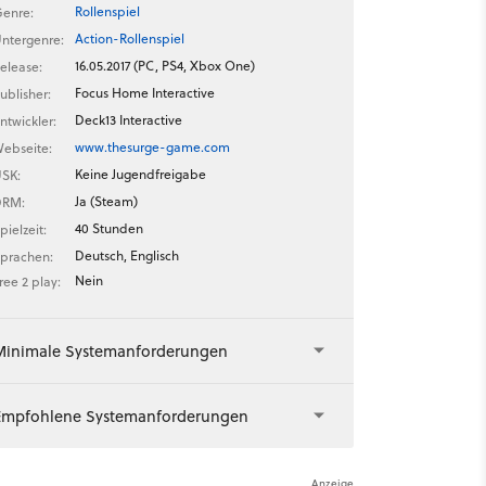
Rollenspiel
enre:
Action-Rollenspiel
ntergenre:
16.05.2017 (PC, PS4, Xbox One)
elease:
Focus Home Interactive
ublisher:
Deck13 Interactive
ntwickler:
www.thesurge-game.com
ebseite:
Keine Jugendfreigabe
SK:
Ja (Steam)
DRM:
40 Stunden
pielzeit:
Deutsch, Englisch
prachen:
Nein
ree 2 play:
Minimale Systemanforderungen
Empfohlene Systemanforderungen