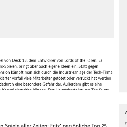
el von Deck 13, dem Entwickler von Lords of the Fallen. Es
ls-Spielen, bringt aber auch eigene Ideen ein. Statt gegen
nsion kämpft man sich durch die Industrieanlage der Tech-Firma
ärter Vorfall viele Mitarbeiter getötet oder verrückt hat werden
n dadurch eine besondere Gefahr dar. Außerdem gibt es eine
n Kampf eingreifen können. Der Hauptdarsteller von The Surge,
ter, dessen erster Arbeitstag gründlich schief läuft. Warren trägt
chneller macht und das der Spieler upgraden kann. Die
, indem gezielt Körperteile abgetrennt werden. Neue Ausrüstung
 wird der eigenen Spielstil angepasst - viel davon läuft über die
neben dem Abschlagen der Gliedmaßen und dem aus Souls
P
n Spiele aller Zeiten: Fritz' persönliche Top 25
r Energie, die eine kurze Zeit lang gespeichert wird. Die Energie