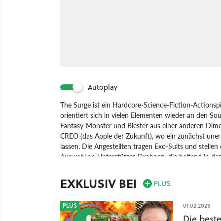
Autoplay
The Surge ist ein Hardcore-Science-Fiction-Actionspi
orientiert sich in vielen Elementen wieder an den Sou
Fantasy-Monster und Biester aus einer anderen Dime
CREO (das Apple der Zukunft), wo ein zunächst unerkl
lassen. Die Angestellten tragen Exo-Suits und stelle
Auswahl an Unterstützer-Drohnen, die helfend in de
Warren, ist kein Soldat sondern nur ein neuer Mitarbei
allerdings auch ein Exoskelett, das ihn stärker und s
EXKLUSIV BEI
notwendigen Materialien nimmt er seinen Gegnern ab
verleiht auch neue Fähigkeiten und Spezialangriffe, so
PLUS
01.02.2023
Implantate. Die Besonderheit am Kampfsystem ist 
Die beste
bekannten Ausdauersystem eine zusätzliche Anzeige fü