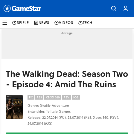
SPIELE
NEWS
VIDEOS
TECH
The Walking Dead: Season Two
- Episode 4: Amid The Ruins
PC
PS3
XBOX 360
PSV
IOS
Genre: Grafik-Adventure
Entwickler: Telltale Games
Release: 22.07.2014 (PC), 23.07.2014 (PS3, Xbox 360, PSV),
24.07.2014 (iOS)