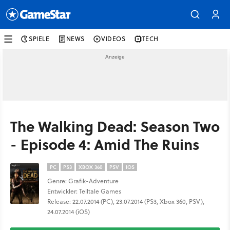
SPIELE
NEWS
VIDEOS
TECH
The Walking Dead: Season Two
- Episode 4: Amid The Ruins
PC
PS3
XBOX 360
PSV
IOS
Genre: Grafik-Adventure
Entwickler: Telltale Games
Release: 22.07.2014 (PC), 23.07.2014 (PS3, Xbox 360, PSV),
24.07.2014 (iOS)