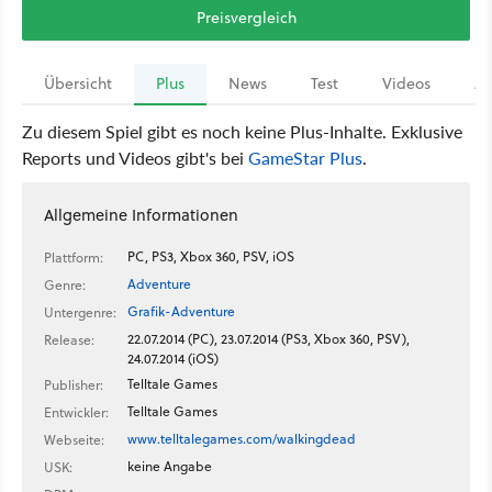
Preisvergleich
Übersicht
Plus
News
Test
Videos
Ar
Zu diesem Spiel gibt es noch keine Plus-Inhalte. Exklusive
Reports und Videos gibt's bei
GameStar Plus
.
Allgemeine Informationen
PC, PS3, Xbox 360, PSV, iOS
Plattform:
Adventure
Genre:
Grafik-Adventure
Untergenre:
22.07.2014 (PC), 23.07.2014 (PS3, Xbox 360, PSV),
Release:
24.07.2014 (iOS)
Telltale Games
Publisher:
Telltale Games
Entwickler:
www.telltalegames.com/walkingdead
Webseite:
keine Angabe
USK: