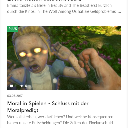
Emma tanzte als Belle in Beauty and The Beast erst kürzlich
durch die Kinos, in The Wolf Among Us hat sie Geldprobleme:
Telltales Märchen-Neuinterpretation gibt es im Summer Sale
von GOG für unter sechs Euro - Grund genug für Elena, um
eine Spende für die Schöne zu bitten.
PLUS
11
5
03.06.2017
Moral in Spielen - Schluss mit der
Moralpredigt
Wer soll sterben, wer darf leben? Und welche Konsequenzen
haben unsere Entscheidungen? Die Zeiten der Pixelunschuld