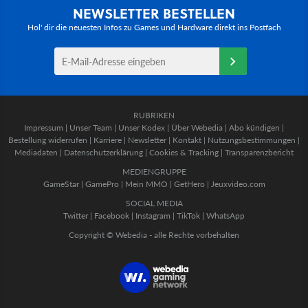
NEWSLETTER BESTELLEN
Hol' dir die neuesten Infos zu Games und Hardware direkt ins Postfach
RUBRIKEN
Impressum
|
Unser Team
|
Unser Kodex
|
Über Webedia
|
Abo kündigen
|
Bestellung widerrufen
|
Karriere
|
Newsletter
|
Kontakt
|
Nutzungsbestimmungen
|
Mediadaten
|
Datenschutzerklärung
|
Cookies & Tracking
|
Transparenzbericht
MEDIENGRUPPE
GameStar
|
GamePro
|
Mein MMO
|
GetHero
|
Jeuxvideo.com
SOCIAL MEDIA
Twitter
|
Facebook
|
Instagram
|
TikTok
|
WhatsApp
Copyright © Webedia - alle Rechte vorbehalten