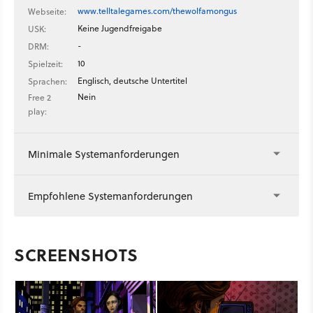
www.telltalegames.com/thewolfamongus
Webseite:
Keine Jugendfreigabe
USK:
-
DRM:
10
Spielzeit:
Englisch, deutsche Untertitel
Sprachen:
Nein
Free 2
play:
Minimale Systemanforderungen
Empfohlene Systemanforderungen
SCREENSHOTS