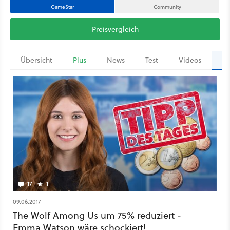
GameStar
Community
Preisvergleich
Übersicht
Plus
News
Test
Videos
Ar
17
1
09.06.2017
The Wolf Among Us um 75% reduziert -
Emma Watson wäre schockiert!