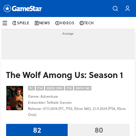
SPIELE
NEWS
VIDEOS
TECH
The Wolf Among Us: Season 1
PC
PS4
XBOX ONE
PS3
XBOX 360
Genre: Adventure
Entwickler: Telltale Games
Release: 07.11.2014 (PC, PS3, Xbox 360), 21.11.2014 (PS4, Xbox
One)
82
80