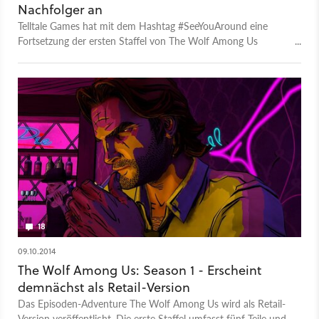
Nachfolger an
Telltale Games hat mit dem Hashtag #SeeYouAround eine
Fortsetzung der ersten Staffel von The Wolf Among Us
angedeutet. Details dazu gibt es bisher aber noch nicht.
18
09.10.2014
The Wolf Among Us: Season 1 - Erscheint
demnächst als Retail-Version
Das Episoden-Adventure The Wolf Among Us wird als Retail-
Version veröffentlicht. Die erste Staffel umfasst fünf Teile und