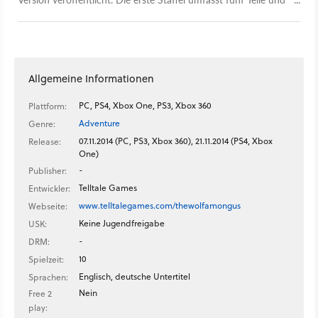
soll am 07. November in Deutschland und in deutscher
Sprache erscheinen.
Allgemeine Informationen
PC, PS4, Xbox One, PS3, Xbox 360
Plattform:
Adventure
Genre:
07.11.2014 (PC, PS3, Xbox 360), 21.11.2014 (PS4, Xbox
Release:
One)
-
Publisher:
Telltale Games
Entwickler:
www.telltalegames.com/thewolfamongus
Webseite:
Keine Jugendfreigabe
USK:
-
DRM:
10
Spielzeit:
Englisch, deutsche Untertitel
Sprachen:
Nein
Free 2
play: