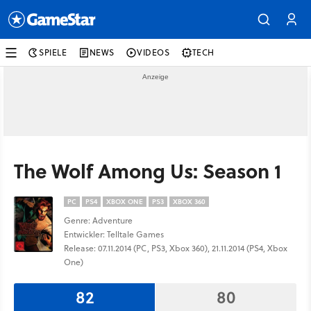
SPIELE
NEWS
VIDEOS
TECH
The Wolf Among Us: Season 1
PC
PS4
XBOX ONE
PS3
XBOX 360
Genre: Adventure
Entwickler: Telltale Games
Release: 07.11.2014 (PC, PS3, Xbox 360), 21.11.2014 (PS4, Xbox
One)
82
80