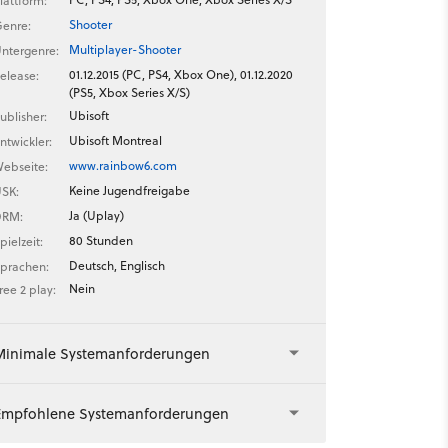
lattform:
Shooter
enre:
Multiplayer-Shooter
ntergenre:
01.12.2015 (PC, PS4, Xbox One), 01.12.2020
elease:
(PS5, Xbox Series X/S)
Ubisoft
ublisher:
Ubisoft Montreal
ntwickler:
www.rainbow6.com
ebseite:
Keine Jugendfreigabe
SK:
Ja (Uplay)
DRM:
80 Stunden
pielzeit:
Deutsch, Englisch
prachen:
Nein
ree 2 play:
Minimale Systemanforderungen
Empfohlene Systemanforderungen