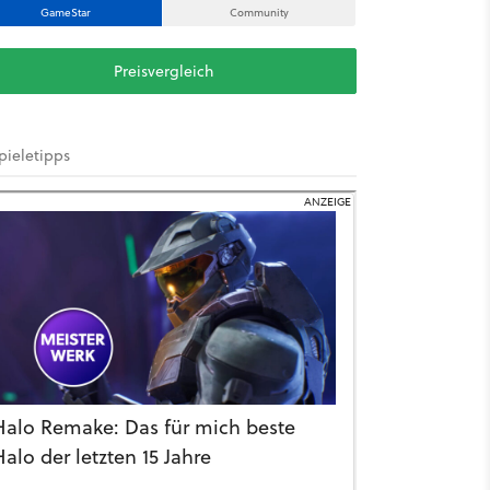
GameStar
Community
Preisvergleich
pieletipps