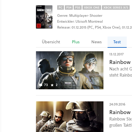
PC
PS4
PS5
XBOX ONE
XBOX SERIES X/S
Genre: Multiplayer-Shooter
Entwickler: Ubisoft Montreal
Release: 01.12.2015 (PC, PS4, Xbox One), 01.12.
Übersicht
Plus
News
Test
13.12.2017
Rainbow S
Nach acht Gr
steht Rainbo
eine Aufwer
73
2
24.09.2016
Rainbow S
Rainbow Six:
großen Takti