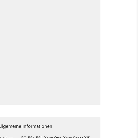
Allgemeine Informationen
PC, PS4, PS5, Xbox One, Xbox Series X/S