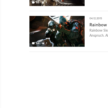
65
1
04.12.2015
Rainbow S
Rainbow Six 
Anspruch. A
Community ve
64
1