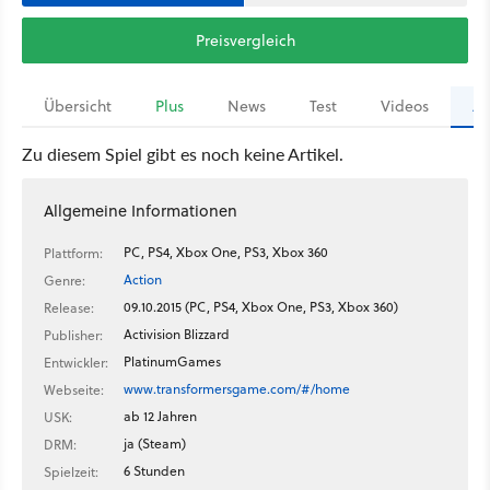
Preisvergleich
Übersicht
Plus
News
Test
Videos
Ar
Zu diesem Spiel gibt es noch keine Artikel.
Allgemeine Informationen
PC, PS4, Xbox One, PS3, Xbox 360
Plattform:
Action
Genre:
09.10.2015 (PC, PS4, Xbox One, PS3, Xbox 360)
Release:
Activision Blizzard
Publisher:
PlatinumGames
Entwickler:
www.transformersgame.com/#/home
Webseite:
ab 12 Jahren
USK:
ja (Steam)
DRM:
6 Stunden
Spielzeit: