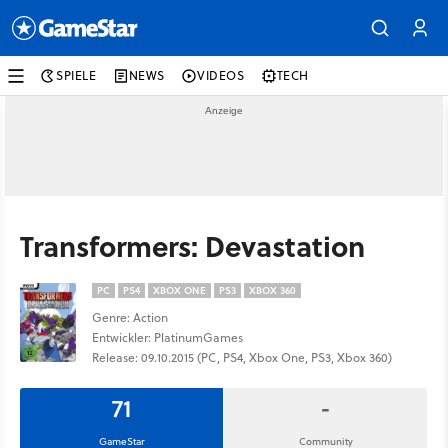
SPIELE
NEWS
VIDEOS
TECH
Transformers: Devastation
PC
PS4
XBOX ONE
PS3
XBOX 360
Genre: Action
Entwickler: PlatinumGames
Release: 09.10.2015 (PC, PS4, Xbox One, PS3, Xbox 360)
71
-
GameStar
Community