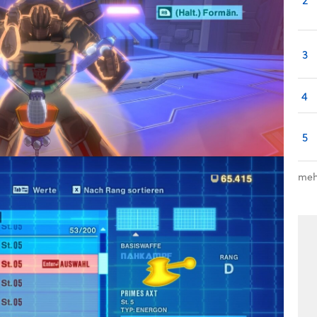
3
4
5
meh