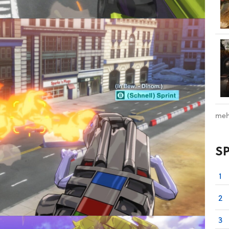
meh
S
1
2
3