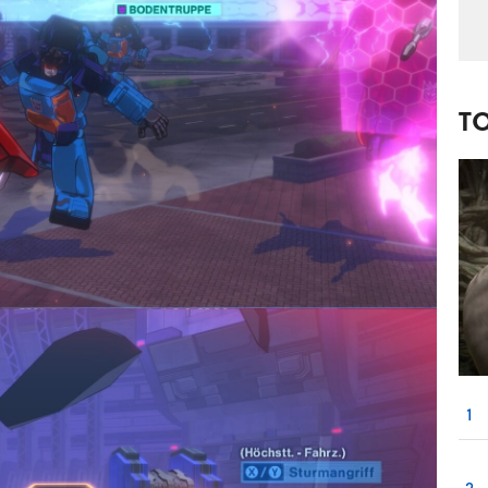
T
1
2