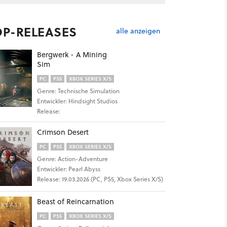
OP-RELEASES
alle anzeigen
Bergwerk - A Mining
Sim
PC
PS5
XBOX SERIES X/S
Genre: Technische Simulation
Entwickler: Hindsight Studios
Release:
Crimson Desert
PC
PS5
XBOX SERIES X/S
Genre: Action-Adventure
Entwickler: Pearl Abyss
Release: 19.03.2026 (PC, PS5, Xbox Series X/S)
Beast of Reincarnation
PC
PS5
XBOX SERIES X/S