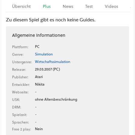
Übersicht
Plus
News
Test
Videos
Ar
Zu diesem Spiel gibt es noch keine Guides.
Allgemeine Informationen
PC
Plattform:
Simulation
Genre:
Wirtschaftssimulation
Untergenre:
29.03.2007 (PC)
Release:
Atari
Publisher:
Nikita
Entwickler:
-
Webseite:
ohne Altersbeschränkung
USK:
-
DRM:
-
Spielzeit:
-
Sprachen:
Nein
Free 2 play: