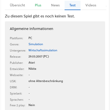
Übersicht
Plus
News
Test
Videos
Ar
Zu diesem Spiel gibt es noch keinen Test.
Allgemeine Informationen
PC
Plattform:
Simulation
Genre:
Wirtschaftssimulation
Untergenre:
29.03.2007 (PC)
Release:
Atari
Publisher:
Nikita
Entwickler:
-
Webseite:
ohne Altersbeschränkung
USK:
-
DRM:
-
Spielzeit:
-
Sprachen:
Nein
Free 2 play: