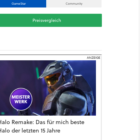
GameStar
Community
Preisvergleich