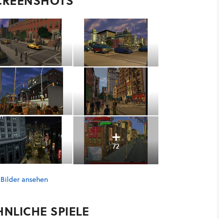
CREENSHOTS
72
 Bilder ansehen
HNLICHE SPIELE