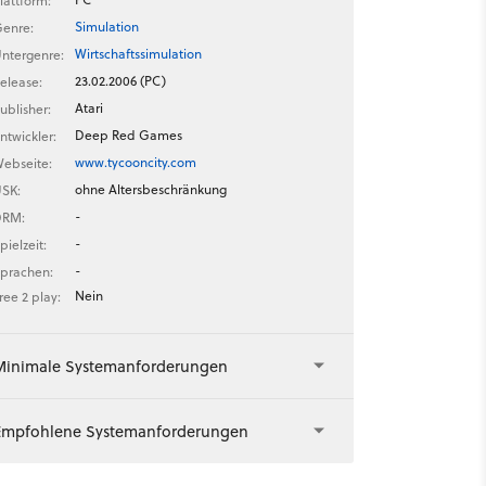
lattform:
Simulation
enre:
Wirtschaftssimulation
ntergenre:
23.02.2006 (PC)
elease:
Atari
ublisher:
Deep Red Games
ntwickler:
www.tycooncity.com
ebseite:
ohne Altersbeschränkung
SK:
-
DRM:
-
pielzeit:
-
prachen:
Nein
ree 2 play:
Minimale Systemanforderungen
Empfohlene Systemanforderungen