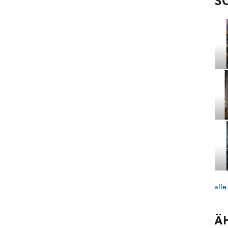
S
alle
Ä