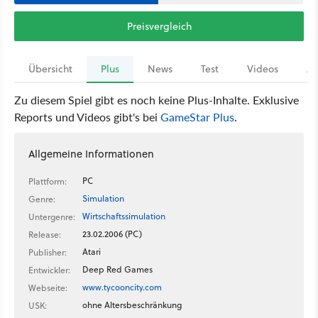
Preisvergleich
Übersicht
Plus
News
Test
Videos
Ar
Zu diesem Spiel gibt es noch keine Plus-Inhalte. Exklusive
Reports und Videos gibt's bei
GameStar Plus
.
Allgemeine Informationen
PC
Plattform:
Simulation
Genre:
Wirtschaftssimulation
Untergenre:
23.02.2006 (PC)
Release:
Atari
Publisher:
Deep Red Games
Entwickler:
www.tycooncity.com
Webseite:
ohne Altersbeschränkung
USK: