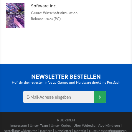
Software Inc.
Genre: Wirtschaftssimulation
Release: 2023 (PC)
NEWSLETTER BESTELLEN
Hol' dir die neuesten Infos zu Games und Hardware direkt ins Postfach
RUBRIKEN
Impressum
|
Unser Team
|
Unser Kodex
|
Über Webedia
|
Abo kündigen
|
Bestellung widerrufen
|
Karriere
|
Newsletter
|
Kontakt
|
Nutzungsbestimmungen
|