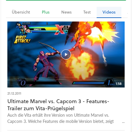
Übersicht
Plus
News
Test
Videos
Ar
1:58
21.12.2011
Ultimate Marvel vs. Capcom 3 - Features-
Trailer zum Vita-Prügelspiel
Auch die Vita erhält ihre Version von Ultimate Marvel vs.
Capcom 3. Welche Features die mobile Version bietet, zeigt
dieser Trailer.