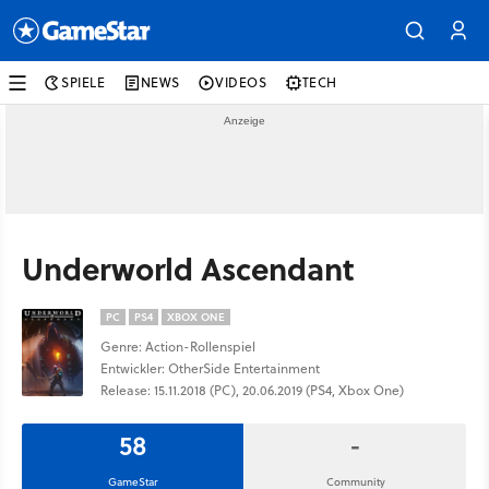
SPIELE
NEWS
VIDEOS
TECH
Underworld Ascendant
PC
PS4
XBOX ONE
Genre: Action-Rollenspiel
Entwickler: OtherSide Entertainment
Release: 15.11.2018 (PC), 20.06.2019 (PS4, Xbox One)
58
-
GameStar
Community