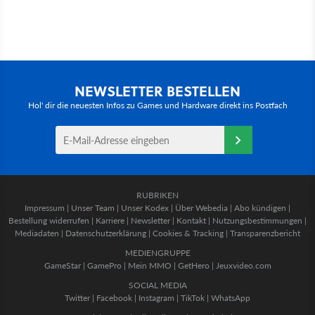
NEWSLETTER BESTELLEN
Hol' dir die neuesten Infos zu Games und Hardware direkt ins Postfach
RUBRIKEN
Impressum
|
Unser Team
|
Unser Kodex
|
Über Webedia
|
Abo kündigen
|
Bestellung widerrufen
|
Karriere
|
Newsletter
|
Kontakt
|
Nutzungsbestimmungen
|
Mediadaten
|
Datenschutzerklärung
|
Cookies & Tracking
|
Transparenzbericht
MEDIENGRUPPE
GameStar
|
GamePro
|
Mein MMO
|
GetHero
|
Jeuxvideo.com
SOCIAL MEDIA
Twitter
|
Facebook
|
Instagram
|
TikTok
|
WhatsApp