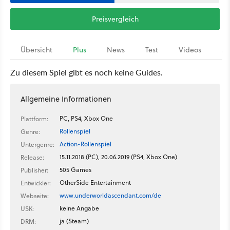
Preisvergleich
Übersicht
Plus
News
Test
Videos
Ar
Zu diesem Spiel gibt es noch keine Guides.
Allgemeine Informationen
PC, PS4, Xbox One
Plattform:
Rollenspiel
Genre:
Action-Rollenspiel
Untergenre:
15.11.2018 (PC), 20.06.2019 (PS4, Xbox One)
Release:
505 Games
Publisher:
OtherSide Entertainment
Entwickler:
www.underworldascendant.com/de
Webseite:
keine Angabe
USK:
ja (Steam)
DRM: