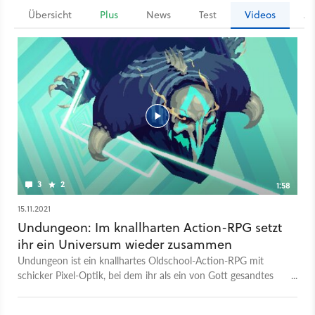
Übersicht
Plus
News
Test
Videos
Ar
3
2
1:58
15.11.2021
Undungeon: Im knallharten Action-RPG setzt
ihr ein Universum wieder zusammen
Undungeon ist ein knallhartes Oldschool-Action-RPG mit
schicker Pixel-Optik, bei dem ihr als ein von Gott gesandtes
Wesen unser Universum aus unterschiedlichen Dimensionen
Schritt für Schritt wieder ins Lot bringt, nachdem sie bei einer