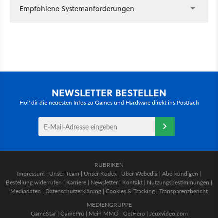
Empfohlene Systemanforderungen
NEWSLETTER BESTELLEN
Hol' dir die neuesten Infos zu Games und Hardware direkt ins Postfach
RUBRIKEN
Impressum
|
Unser Team
|
Unser Kodex
|
Über Webedia
|
Abo kündigen
|
Bestellung widerrufen
|
Karriere
|
Newsletter
|
Kontakt
|
Nutzungsbestimmungen
|
Mediadaten
|
Datenschutzerklärung
|
Cookies & Tracking
|
Transparenzbericht
MEDIENGRUPPE
GameStar
|
GamePro
|
Mein MMO
|
GetHero
|
Jeuxvideo.com