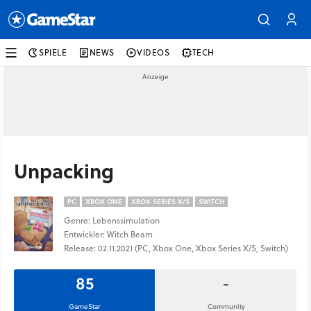
SPIELE
NEWS
VIDEOS
TECH
Unpacking
PC
XBOX ONE
XBOX SERIES X/S
SWITCH
Genre: Lebenssimulation
Entwickler: Witch Beam
Release: 02.11.2021 (PC, Xbox One, Xbox Series X/S, Switch)
85
-
GameStar
Community