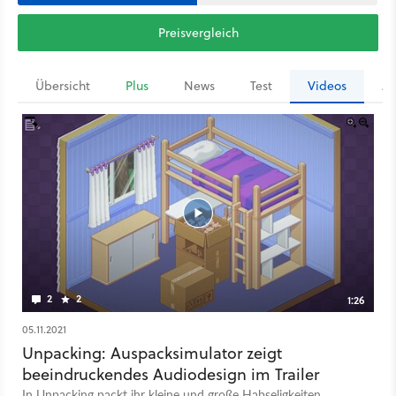
Preisvergleich
Übersicht
Plus
News
Test
Videos
Ar
2
2
1:26
05.11.2021
Unpacking: Auspacksimulator zeigt
beeindruckendes Audiodesign im Trailer
In Unpacking packt ihr kleine und große Habseligkeiten