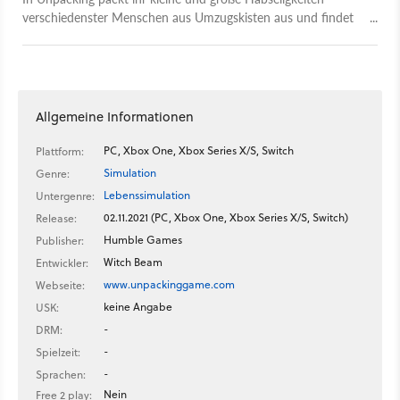
verschiedenster Menschen aus Umzugskisten aus und findet
einen perfekten Ort im neuen Heim. Besonders
beeindruckend ist dabei das Sounddesign der Gegenstände,
für das über 14.000 Audiodateien verwendet wurden.
Allgemeine Informationen
PC, Xbox One, Xbox Series X/S, Switch
Plattform:
Simulation
Genre:
Lebenssimulation
Untergenre:
02.11.2021 (PC, Xbox One, Xbox Series X/S, Switch)
Release:
Humble Games
Publisher:
Witch Beam
Entwickler:
www.unpackinggame.com
Webseite:
keine Angabe
USK:
-
DRM:
-
Spielzeit:
-
Sprachen:
Nein
Free 2 play: