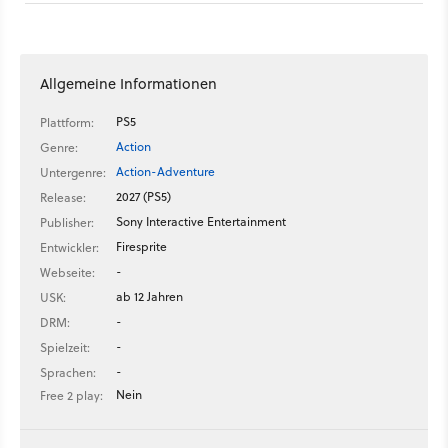
weiter, sondern lässt uns eine neue Gruppe begleiten. Die
besteht diesmal aus einer Crew aus "professionellen"
Geisterjäger*innen, die bei ihren Videos aber wohl gerne mal
flunkern – und sich plötzlich realem Horror gegenübersehen.
Allgemeine Informationen
PS5
Plattform:
Action
Genre:
Action-Adventure
Untergenre:
2027 (PS5)
Release:
Sony Interactive Entertainment
Publisher:
Firesprite
Entwickler:
-
Webseite:
ab 12 Jahren
USK:
-
DRM:
-
Spielzeit:
-
Sprachen:
Nein
Free 2 play: