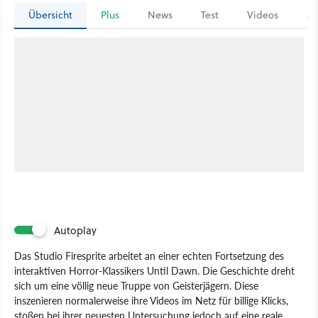
Übersicht
Plus
News
Test
Videos
Ar
Autoplay
Das Studio Firesprite arbeitet an einer echten Fortsetzung des
interaktiven Horror-Klassikers Until Dawn. Die Geschichte dreht
sich um eine völlig neue Truppe von Geisterjägern. Diese
inszenieren normalerweise ihre Videos im Netz für billige Klicks,
stoßen bei ihrer neuesten Untersuchung jedoch auf eine reale