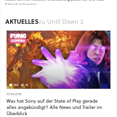
Schreckenskammer.
Spiel
PlayStation
Action
Action-Adventure
AKTUELLES
zu Until Dawn 2
Sony Interactive Entertainment
Firesprite
PlayStation 5
Until Dawn 2
102
16
03.06.2026
Was hat Sony auf der State of Play gerade
alles angekündigt? Alle News und Trailer im
Überblick