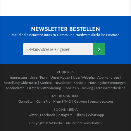
NEWSLETTER BESTELLEN
Hol' dir die neuesten Infos zu Games und Hardware direkt ins Postfach
RUBRIKEN
Impressum
|
Unser Team
|
Unser Kodex
|
Über Webedia
|
Abo kündigen
|
Bestellung widerrufen
|
Karriere
|
Newsletter
|
Kontakt
|
Nutzungsbestimmungen
|
Mediadaten
|
Datenschutzerklärung
|
Cookies & Tracking
|
Transparenzbericht
MEDIENGRUPPE
GameStar
|
GamePro
|
Mein MMO
|
GetHero
|
Jeuxvideo.com
SOCIAL MEDIA
Twitter
|
Facebook
|
Instagram
|
TikTok
|
WhatsApp
Copyright © Webedia - alle Rechte vorbehalten