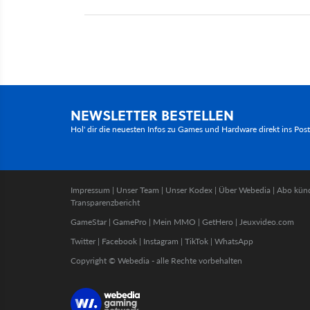
NEWSLETTER BESTELLEN
Hol' dir die neuesten Infos zu Games und Hardware direkt ins Pos
Impressum
|
Unser Team
|
Unser Kodex
|
Über Webedia
|
Abo kün
Transparenzbericht
GameStar
|
GamePro
|
Mein MMO
|
GetHero
|
Jeuxvideo.com
Twitter
|
Facebook
|
Instagram
|
TikTok
|
WhatsApp
Copyright © Webedia - alle Rechte vorbehalten