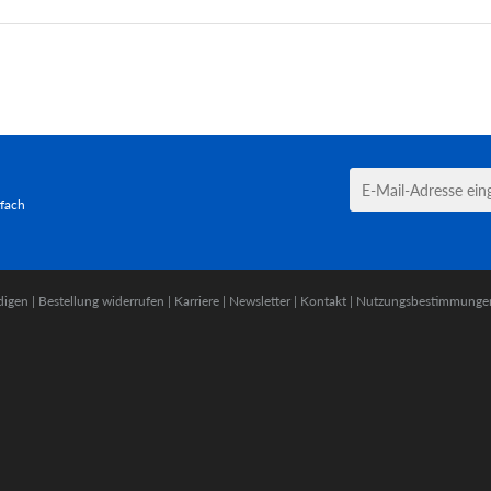
tfach
digen
|
Bestellung widerrufen
|
Karriere
|
Newsletter
|
Kontakt
|
Nutzungsbestimmunge