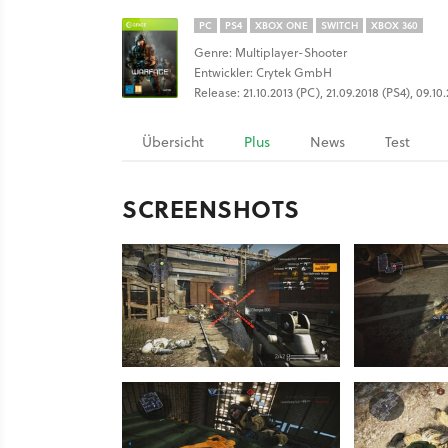
PC
PS4
XBOX ONE
SWITCH
XBOX 360
Genre: Multiplayer-Shooter
Entwickler: Crytek GmbH
Release: 21.10.2013 (PC), 21.09.2018 (PS4), 09.1
Übersicht
Plus
News
Test
SCREENSHOTS