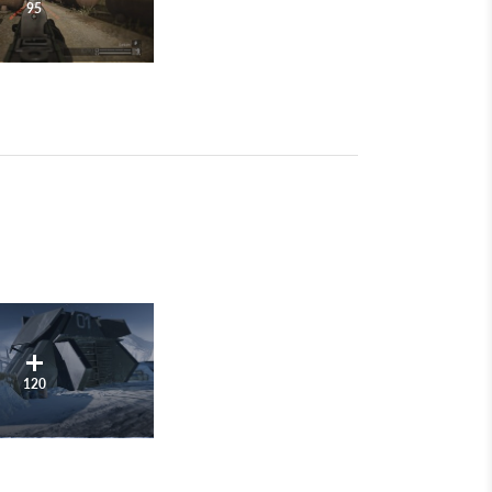
95
120