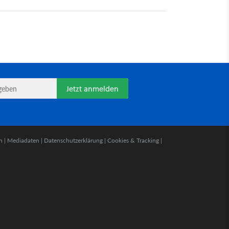
Jetzt anmelden
n
|
Mediadaten
|
Datenschutzerklärung
|
Cookies & Tracking
|