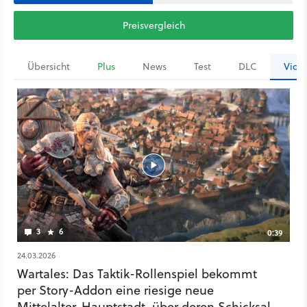
Preisvergleich
Übersicht
Plus
News
Test
DLC
Vide
3
6
0:39
24.03.2026
Wartales: Das Taktik-Rollenspiel bekommt
per Story-Addon eine riesige neue
Mittelalter-Hauptstadt, über deren Schicksal