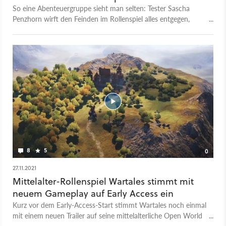
So eine Abenteuergruppe sieht man selten: Tester Sascha
Penzhorn wirft den Feinden im Rollenspiel alles entgegen,
selbst die Hufe seines treuen »Mr. Apples«. Wartales ist ab
dem 12. April 2023 in der vollständigen Release-Version
erhältlich; den Sandbox-Titel gibt's derzeit nur auf Steam zu
kaufen. Die hier gezeigten Gameplay-Szenen entstanden
während des Wartales-Test für GameStar. Der zeichnet das
Spiel mit einer Wertung von 80 Punkten aus und berichtet
von den massiven Unterschieden zwischen Early-Access-
Fassung und Release-Version.
8
5
0
27.11.2021
Mittelalter-Rollenspiel Wartales stimmt mit
neuem Gameplay auf Early Access ein
Kurz vor dem Early-Access-Start stimmt Wartales noch einmal
mit einem neuen Trailer auf seine mittelalterliche Open World