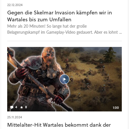
22.12.2024
Gegen die Skelmar Invasion kämpfen wir in
Wartales bis zum Umfallen
Mehr als 20 Minuten! So lange hat der große
Belagerungskampf im Gameplay-Video gedauert. Aber es lohnt
sich: Das Wartales-Addon The Skelmar Invasion ist klasse.
Wie sich die Erweiterung in das bekannte Sandbox-Gameplay
des Rollenspiels einfügt und warum der Kaufpreis von 18 Euro
hier sehr gut angelegt ist, erfahrt ihr im Test unseres Wartales-
Experten bei GameStar Plus.
4
8
1:00
25.11.2024
Mittelalter-Hit Wartales bekommt dank der