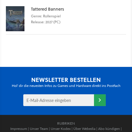
Tattered Banners
Genre: Rollenspiel
Release: 2027 (PC)
NEWSLETTER BESTELLEN
Hol' dir die neuesten Infos zu Games und Hardware direkt ins Postfach
RUBRIKEN
Impressum
|
Unser Team
|
Unser Kodex
|
Über Webedia
|
Abo kündigen
|