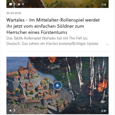
2
4
1:13
30.09.2025
Wartales - Im Mittelalter-Rollenspiel werdet
ihr jetzt vom einfachen Söldner zum
Herrscher eines Fürstentums
Das Taktik-Rollenspiel Wartales hat mit The Fief (zu
Deutsch: Das Lehen) ein frisches kostenpflichtiges Update
bekommen. In Wartales übernehmt ihr die Kontrolle über eine
Gruppe von Söldnern, die ihr in einer gefahrvollen Mittelalter-
Fantasywelt am Leben erhalten müsst. Mit The Fief bekommt
eure Truppe nun ihr eigenes Fürstentum, dass ihr nach
Herzenslust ausbauen und verteidigen könnt. Die Erweiterung
ist seit dem 25. September auf Steam zum Download
verfügbar.
3
2:31