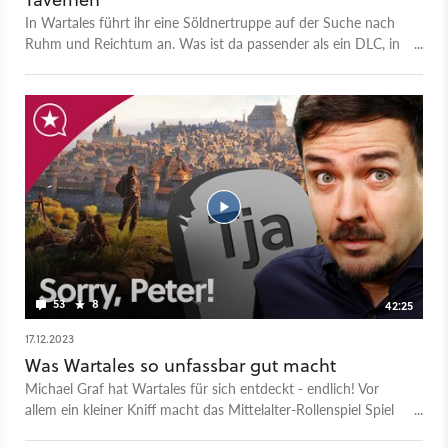
beinhaltet.
In Wartales führt ihr eine Söldnertruppe auf der Suche nach
Ruhm und Reichtum an. Was ist da passender als ein DLC, in
dem ihr eine Taverne eröffnet? Hier verwandelt ihr eine
heruntergekommene Schenke in ein blühendes Gasthaus, das
zu einem sozialen Knotenpunkt in der Spielwelt wird. Dafür
startet ihr mit einer einfachen Hütte, die ihr immer weiter
ausbaut, während ihr euch gleichzeitig um das Personal
kümmert. Der DLC mit dem Namen The Tavern Opens für
Wartales ist bereits verfügbar.
53
8
42:25
17.12.2023
Was Wartales so unfassbar gut macht
Michael Graf hat Wartales für sich entdeckt - endlich! Vor
allem ein kleiner Kniff macht das Mittelalter-Rollenspiel Spiel
für ihn so besonders. Und für Peter so tödlich. Das ist die