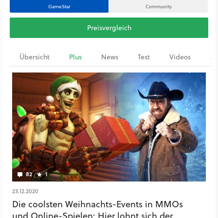
GameStar
Community
Preisvergleich
Übersicht
Plus
News
Test
Videos
Ar
82
1
23.12.2020
Die coolsten Weihnachts-Events in MMOs
und Online-Spielen: Hier lohnt sich der