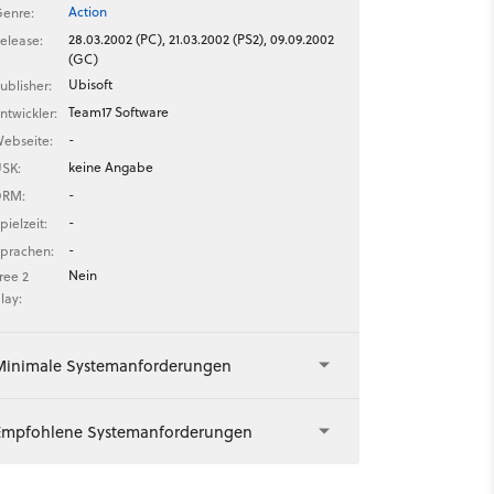
Action
enre:
28.03.2002 (PC), 21.03.2002 (PS2), 09.09.2002
elease:
(GC)
Ubisoft
ublisher:
Team17 Software
ntwickler:
-
ebseite:
keine Angabe
SK:
-
DRM:
-
pielzeit:
-
prachen:
Nein
ree 2
lay:
Minimale Systemanforderungen
Empfohlene Systemanforderungen