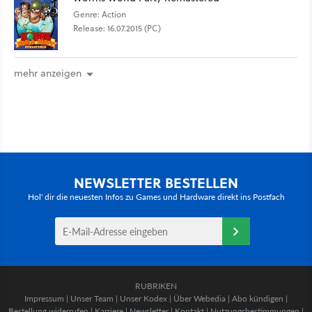
Genre: Action
Release: 16.07.2015 (PC)
mehr anzeigen
NEWSLETTER BESTELLEN
Hol' dir die neuesten Infos zu Games und Hardware direkt ins Postfach
RUBRIKEN
Impressum
|
Unser Team
|
Unser Kodex
|
Über Webedia
|
Abo kündigen
|
Bestellung widerrufen
|
Karriere
|
Newsletter
|
Kontakt
|
Nutzungsbestimmungen
|