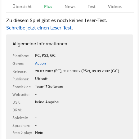
Übersicht
Plus
News
Test
Videos
Ar
Zu diesem Spiel gibt es noch keinen Leser-Test.
Schreibe jetzt einen Leser-Test
.
Allgemeine Informationen
PC, PS2, GC
Plattform:
Action
Genre:
28.03.2002 (PC), 21.03.2002 (PS2), 09.09.2002 (GC)
Release:
Ubisoft
Publisher:
Team17 Software
Entwickler:
-
Webseite:
keine Angabe
USK:
-
DRM:
-
Spielzeit:
-
Sprachen:
Nein
Free 2 play: