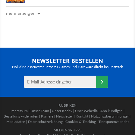
mehr anzeigen
NEWSLETTER BESTELLEN
Hol' dir die neuesten Infos zu Games und Hardware direkt ins Postfach
RUBRIKEN
Impressum
|
Unser Team
|
Unser Kodex
|
Über Webedia
|
Abo kündigen
|
Bestellung widerrufen
|
Karriere
|
Newsletter
|
Kontakt
|
Nutzungsbestimmungen
|
Mediadaten
|
Datenschutzerklärung
|
Cookies & Tracking
|
Transparenzbericht
MEDIENGRUPPE