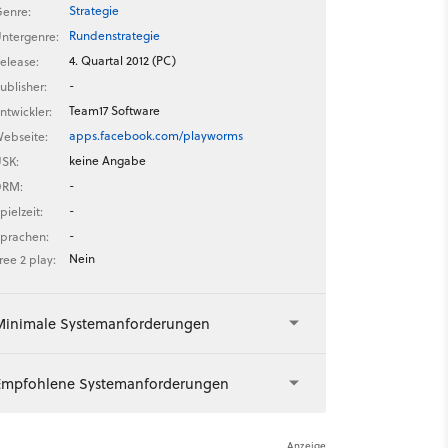
Strategie
enre:
Rundenstrategie
ntergenre:
4. Quartal 2012 (PC)
elease:
-
ublisher:
Team17 Software
ntwickler:
apps.facebook.com/playworms
ebseite:
keine Angabe
SK:
-
DRM:
-
pielzeit:
-
prachen:
Nein
ree 2 play:
Minimale Systemanforderungen
Empfohlene Systemanforderungen