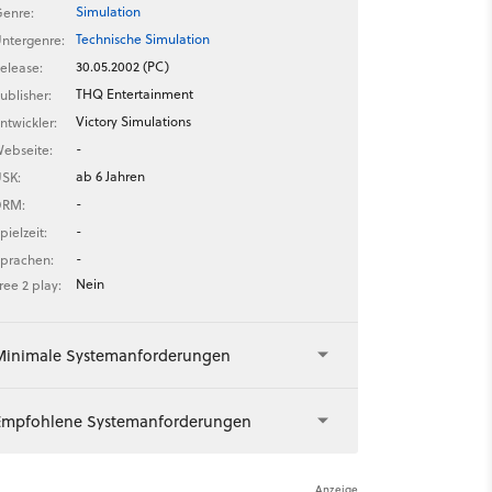
Simulation
enre:
Technische Simulation
ntergenre:
30.05.2002 (PC)
elease:
THQ Entertainment
ublisher:
Victory Simulations
ntwickler:
-
ebseite:
ab 6 Jahren
SK:
-
DRM:
-
pielzeit:
-
prachen:
Nein
ree 2 play:
Minimale Systemanforderungen
Empfohlene Systemanforderungen