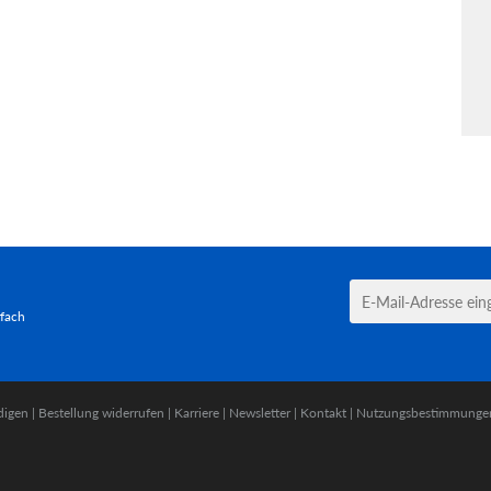
tfach
digen
|
Bestellung widerrufen
|
Karriere
|
Newsletter
|
Kontakt
|
Nutzungsbestimmunge