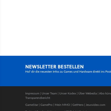
NEWSLETTER BESTELLEN
Hol' dir die neuesten Infos zu Games und Hardware direkt ins Pos
Impressum
|
Unser Team
|
Unser Kodex
|
Über Webedia
|
Abo kün
Transparenzbericht
GameStar
|
GamePro
|
Mein MMO
|
GetHero
|
Jeuxvideo.com