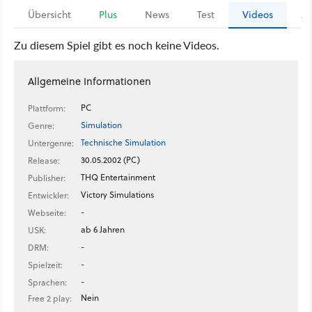
Übersicht
Plus
News
Test
Videos
Ar
Zu diesem Spiel gibt es noch keine Videos.
Allgemeine Informationen
PC
Plattform:
Simulation
Genre:
Technische Simulation
Untergenre:
30.05.2002 (PC)
Release:
THQ Entertainment
Publisher:
Victory Simulations
Entwickler:
-
Webseite:
ab 6 Jahren
USK:
-
DRM:
-
Spielzeit:
-
Sprachen:
Nein
Free 2 play: