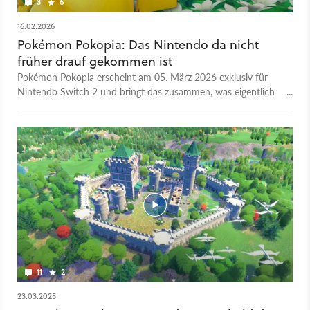
3
6
16.02.2026
Pokémon Pokopia: Das Nintendo da nicht
früher drauf gekommen ist
Pokémon Pokopia erscheint am 05. März 2026 exklusiv für
Nintendo Switch 2 und bringt das zusammen, was eigentlich
schon lange zusammengehörte: Pokémon und Animal
Crossing. Ganz wie in der Lebenssimulation, ebenfalls von
Nintendo, baut man sich hier einen kleinen Ort auf, samt
eigener Häuser und Anlagen. Nur gibt es in Pokopia
logischerweise noch die Taschenmonster-Komponente: Wie
von Pokémon gewohnt kann man auch in Pokopia sich alle
schnappen und zusammen mit den Kreaturen auf dem
eigenen Eiland wohnen. Was das taugt, erfahrt ihr in dieser
Vorschau! 00:00 - Intro 00:52 - Die Habitate 04:19 - Bauen
und Gestalten 07:07 - Die Technik 08:07 - Erstes Fazit
11
2
23.03.2025