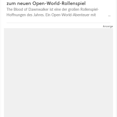
zum neuen Open-World-Rollenspiel
The Blood of Dawnwalker ist eine der großen Rollenspiel-
Hoffnungen des Jahres. Ein Open-World-Abenteuer mit
Vampiren, starkem Story-Fokus, Zeitlimit und nichtlinearen
Quests, die je nach Tageszeit auch ganz anders ablaufen
können - Denn tagsüber sind wir als Mensch, und nachts als
Blutsauger unterwegs. Wir haben jetzt etwas mehr Gameplay
aus Dawnwalker gesehen und auch mit dem Entwicklerteam
vor Ort in Warschau gesprochen. Das Ergebnis: Ein deutlich
besserer Eindruck von dem, was uns da in ein paar Monaten
auf PC, PS5 und den aktuellen Xbox-Konsolen erwartet. Also,
schauen wir’s uns mal an - Naja, oder halt auch nicht, denn
während wir in Warschau zwar rund 90 Minuten aus dem
Spiel gesehen haben, haben uns die Entwickler nur super
wenig neues Videomaterial zur Verfügung gestellt. Wir werden
also einige Sachen, die wir jetzt beschreiben, leider nicht
zeigen können. Dafür haben wir jetzt aber ein Releasedatum:
The Blood of Dawnwalker erscheint am 3. September 2026
für den PC, PS5 und Xbox Series X/S.