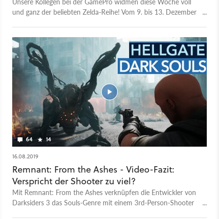
Unsere Kollegen bei der GamePro widmen diese Woche voll
und ganz der beliebten Zelda-Reihe! Vom 9. bis 13. Dezember
gibt's jeden Tag neue Inhalte zu Link & Co.
64
14
16.08.2019
Remnant: From the Ashes - Video-Fazit:
Verspricht der Shooter zu viel?
Mit Remnant: From the Ashes verknüpfen die Entwickler von
Darksiders 3 das Souls-Genre mit einem 3rd-Person-Shooter
und zufällig erstellten Level. Wir haben das Action-Spiel, das