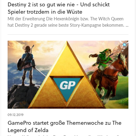
Ausprobieren.
Destiny 2 ist so gut wie nie - Und schickt
Spieler trotzdem in die Wüste
Mit der Erweiterung Die Hexenkönigin bzw. The Witch Queen
hat Destiny 2 gerade seine beste Story-Kampagne bekommen.
Doch gleichzeitig stößt das Service-Game von Bungie gerade
Neueinsteiger und Gelegenheitspieler vor den Kopf und sorgt
auch bei Langzeit-Fans mit dem Vault-Konzept für viele
Diskussionen. Was euch aktuell in Destiny 2 erwartet, welche
Neuerungen gerade besonders spannend sind und wo der
Ego-Shooter dringend besser werden muss, fassen wir in
diesem Video zusammen.
09.12.2019
GamePro startet große Themenwoche zu The
Legend of Zelda