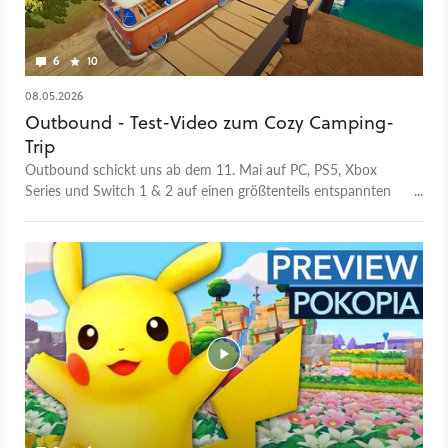
6
10
08.05.2026
Outbound - Test-Video zum Cozy Camping-
Trip
Outbound schickt uns ab dem 11. Mai auf PC, PS5, Xbox
Series und Switch 1 & 2 auf einen größtenteils entspannten
Camping-Trip mit unserem ausbaubaren Van und wahlweise
noch drei weiteren Mitspielern im Koop. Wir haben uns das
Cozy Game mal in Ruhe angeschaut und viele Details
entdeckt, die uns richtig gut gefallen. Allerdings sind wir in den
vier kleinen Open-World-Regionen von Outbound auch über
ein paar Probleme gestolpert, die wir hier im Test-Video
ansprechen.