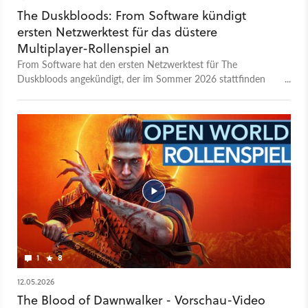
The Duskbloods: From Software kündigt
ersten Netzwerktest für das düstere
Multiplayer-Rollenspiel an
From Software hat den ersten Netzwerktest für The
Duskbloods angekündigt, der im Sommer 2026 stattfinden
soll. Einen konkreten Termin gibt es noch nicht, aber da wir
bereits den Sommer erreicht haben, kann es nicht mehr lange
dauern! Für euch heißt das vor allem eine Chance darauf, das
neue From Soft-Spiel selbst auszuprobieren.
1
8
12.05.2026
The Blood of Dawnwalker - Vorschau-Video