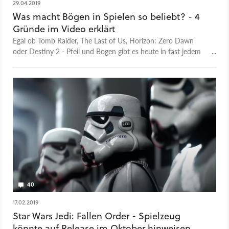
29.04.2019
Was macht Bögen in Spielen so beliebt? - 4
Gründe im Video erklärt
Egal ob Tomb Raider, The Last of Us, Horizon: Zero Dawn
oder Destiny 2 - Pfeil und Bogen gibt es heute in fast jedem
Actionspiel. Doch warum ist die Waffe so beliebt bei Spielern?
Unser Redakteur Maximilian Franke stellt vier Gründe vor, die
das Kämpfen mit Bögen in Spielen zu so besonderen
Erlebnissen machen und erklären damit auch, warum wir sie
so gerne einsetzen. Egal ob Rollenspiel, Shooter oder Action-
Adventure, ohne Pfeil und Bogen wollen wir heute fast nicht
mehr spielen und im Video erfahrt ihr, warum das kein
Wunder ist.
40
17.02.2019
Star Wars Jedi: Fallen Order - Spielzeug
könnte auf Release im Oktober hinweisen