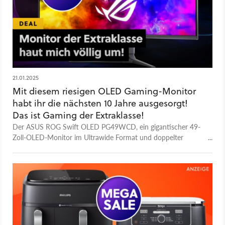
21.01.2025
Mit diesem riesigen OLED Gaming-Monitor
habt ihr die nächsten 10 Jahre ausgesorgt!
Das ist Gaming der Extraklasse!
Der ASUS ROG Swift OLED PG49WCD, ein gigantischer 49-
Zoll-OLED-Monitor im Ultrawide Format und doppelter
WQHD-Auflösung könnte die beste Wahl für meinen neuen
Gaming-Monitor sein. Warum, erkläre ich euch hier.