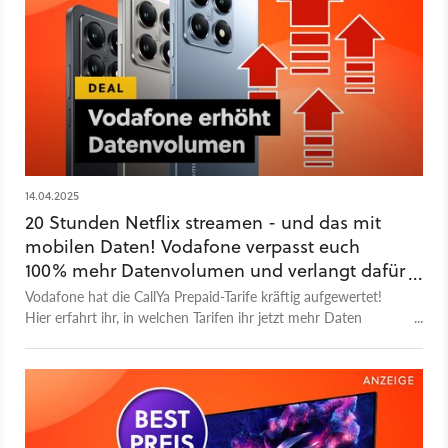
14.04.2025
20 Stunden Netflix streamen - und das mit
mobilen Daten! Vodafone verpasst euch
100% mehr Datenvolumen und verlangt dafür
keinen Cent mehr
Vodafone hat die CallYa Prepaid-Tarife kräftig aufgewertet!
Hier erfahrt ihr, in welchen Tarifen ihr jetzt mehr Daten
bekommt und welche Strategie der Internetanbieter hinter
solchen Aktionen steckt.