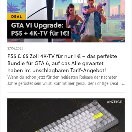
27.06.2025
PS5 & 65 Zoll 4K-TV für nur 1 € – das perfekte
Bundle für GTA 6, auf das Alle gewartet
haben im unschlagbaren Tarif-Angebot!
Wenn du schon jetzt für den heißesten Release der nächsten
Jahre gerüstet sein willst, kommt hier genau der richtige Deal
für dich: Ein 65 Zoll Samsung 4K-TV und die PS5 Slim Digital
– zusammen für nur 1 Euro. Und das Ganze gibt’s in
Kombination mit einem Handyvertrag, der ebenfalls einiges
auf dem Kasten hat.