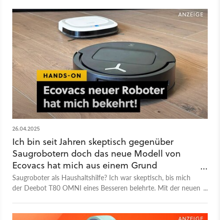
nirgendwo bekommt.
26.04.2025
Ich bin seit Jahren skeptisch gegenüber
Saugrobotern doch das neue Modell von
Ecovacs hat mich aus einem Grund
endgültig überzeugt!
Saugroboter als Haushaltshilfe? Ich war skeptisch, bis mich
der Deebot T80 OMNI eines Besseren belehrte. Mit der neuen
Generation von Saugrobotern bringt Ecovacs viele
Innovationen, die mich endgültig überzeugt haben!