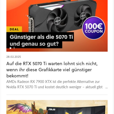
Angebot.
1
28.02.2025
Auf die RTX 5070 Ti warten lohnt sich nicht,
wenn ihr diese Grafikkarte viel günstiger
bekommt!
AMDs Radeon RX 7900 XTX ist die perfekte Alternative zur
Nvidia RTX 5070 Ti und kostet deutlich weniger – aktuell gibt
es das Modell im ASUS-Design bei Notebooksbilliger.de schon
für unter 900 Euro, mit 100€ Gamesplanet-Gutschein
obendrauf!