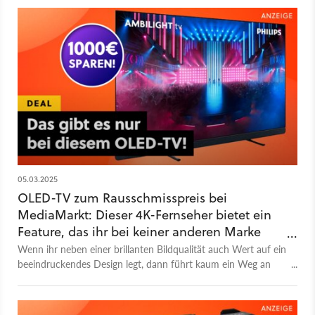
05.03.2025
OLED-TV zum Rausschmisspreis bei
MediaMarkt: Dieser 4K-Fernseher bietet ein
Feature, das ihr bei keiner anderen Marke
bekommt!
Wenn ihr neben einer brillanten Bildqualität auch Wert auf ein
beeindruckendes Design legt, dann führt kaum ein Weg an
den Philips OLED-TVs vorbei. Die exklusive Ambilight-
Technologie bekommt ihr nirgends sonst und aktuell gibt es
eines der neuesten Modelle zu einem attraktiven Preis im