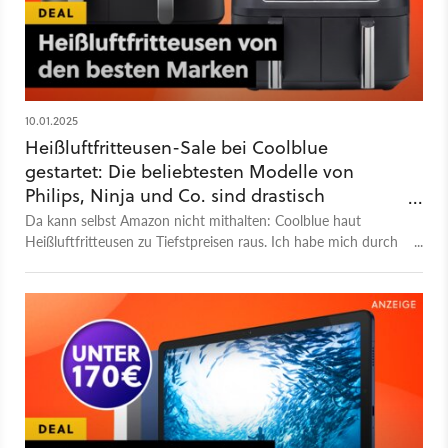
10.01.2025
Heißluftfritteusen-Sale bei Coolblue
gestartet: Die beliebtesten Modelle von
Philips, Ninja und Co. sind drastisch
reduziert!
Da kann selbst Amazon nicht mithalten: Coolblue haut
Heißluftfritteusen zu Tiefstpreisen raus. Ich habe mich durch
den großen Sale gewühlt und stelle euch drei Top-Modelle vor.
Einer davon ist so gnadenlos günstig, dass selbst Preis-
Leistungs-Held Philips dagegen abstinkt.