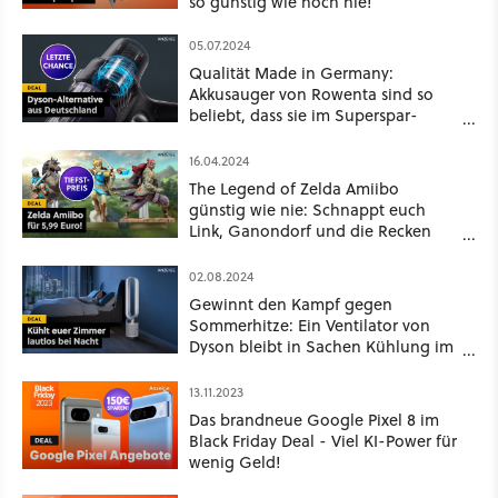
so günstig wie noch nie!
05.07.2024
Qualität Made in Germany:
Akkusauger von Rowenta sind so
beliebt, dass sie im Superspar-
Angebot fast ausverkauft sind!
16.04.2024
The Legend of Zelda Amiibo
günstig wie nie: Schnappt euch
Link, Ganondorf und die Recken
zum absoluten Tiefstpreis!
02.08.2024
Gewinnt den Kampf gegen
Sommerhitze: Ein Ventilator von
Dyson bleibt in Sachen Kühlung im
Sommer ungeschlagen und ist jetzt
im Angebot!
13.11.2023
Das brandneue Google Pixel 8 im
Black Friday Deal - Viel KI-Power für
wenig Geld!