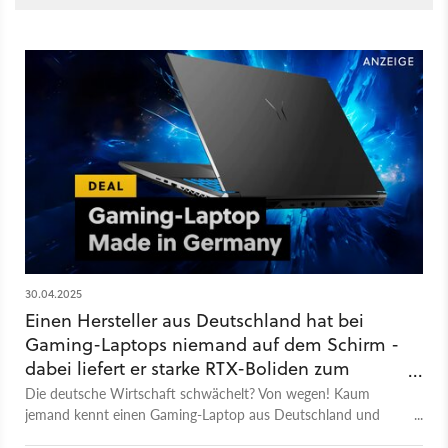
30.04.2025
Einen Hersteller aus Deutschland hat bei
Gaming-Laptops niemand auf dem Schirm -
dabei liefert er starke RTX-Boliden zum
unglaublichen Preis!
Die deutsche Wirtschaft schwächelt? Von wegen! Kaum
jemand kennt einen Gaming-Laptop aus Deutschland und
hierzulande ist er ein einmaliges Schnäppchen, das man sonst