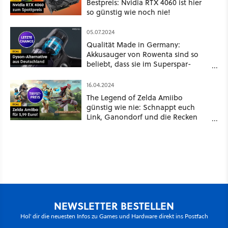
Bestpreis: Nvidia RTX 4060 ist hier
so günstig wie noch nie!
05.07.2024
Qualität Made in Germany:
Akkusauger von Rowenta sind so
beliebt, dass sie im Superspar-
Angebot fast ausverkauft sind!
16.04.2024
The Legend of Zelda Amiibo
günstig wie nie: Schnappt euch
Link, Ganondorf und die Recken
zum absoluten Tiefstpreis!
NEWSLETTER BESTELLEN
Hol' dir die neuesten Infos zu Games und Hardware direkt ins Postfach