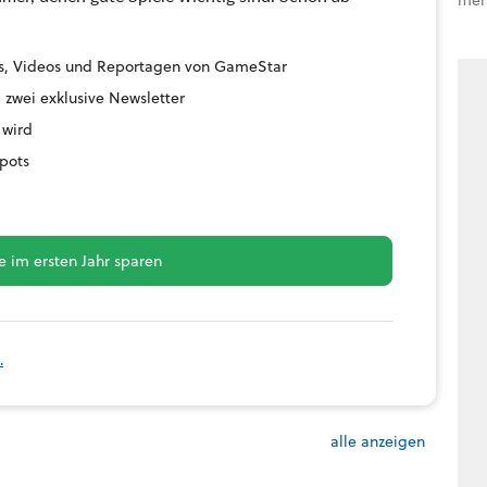
ides, Videos und Reportagen von GameStar
 zwei exklusive Newsletter
 wird
pots
 im ersten Jahr sparen
.
alle anzeigen