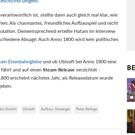
Geschichte umgeht
.
erantwortlich ist, stellte dann auch gleich mal klar, wie
hen: Als charmantes, freundliches Aufbauspiel und nicht
Simulation. Dementsprechend erteilte Hatam im Interview
schiedene Absage: Auch Anno 1800 wird kein politisches
uen Eisenbahngleise
und ob Ubisoft bei Anno 1800 eine
BE
6 fährt und auf einen
Steam-Release
verzichtet -
1800 erscheint nächstes Jahr, als Releasedatum wurde
geben.
udio GmbH
Ubisoft
Aufbau-Strategie
Peter Bathge