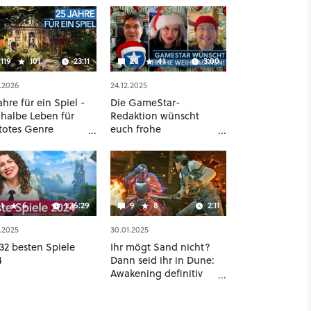
119
101
23:11
20
41
3:00
.2026
24.12.2025
ahre für ein Spiel -
Die GameStar-
 halbe Leben für
Redaktion wünscht
 totes Genre
euch frohe
fert [Best of
Weihnachten!
eStar]
1
6
1:36:29
9
8
2:11
.2025
30.01.2025
32 besten Spiele
Ihr mögt Sand nicht?
4
Dann seid ihr in Dune:
Awakening definitiv
falsch