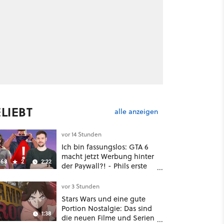
LIEBT
alle anzeigen
vor 14 Stunden
Ich bin fassungslos: GTA 6
macht jetzt Werbung hinter
68
2
2:22
der Paywall?! - Phils erste
Reaktion auf den Netflix-
Deal
vor 3 Stunden
Stars Wars und eine gute
Portion Nostalgie: Das sind
1:38
die neuen Filme und Serien