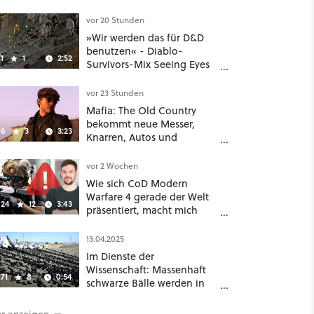
im August auf Disney Plus
vor 20 Stunden
»Wir werden das für D&D
benutzen« - Diablo-
1
1
2:52
Survivors-Mix Seeing Eyes
hat ein überraschend
nützliches Map-Tool
vor 23 Stunden
Mafia: The Old Country
bekommt neue Messer,
6
3
3:23
Knarren, Autos und
Aufgaben - Der erste DLC
hat mehr dabei als nur
vor 2 Wochen
Story
Wie sich CoD Modern
Warfare 4 gerade der Welt
24
12
3:43
präsentiert, macht mich
absolut fassungslos
13.04.2025
Im Dienste der
Wissenschaft: Massenhaft
71
8
0:54
schwarze Bälle werden in
ein Wasserreservoir
geschüttet
r anzeigen