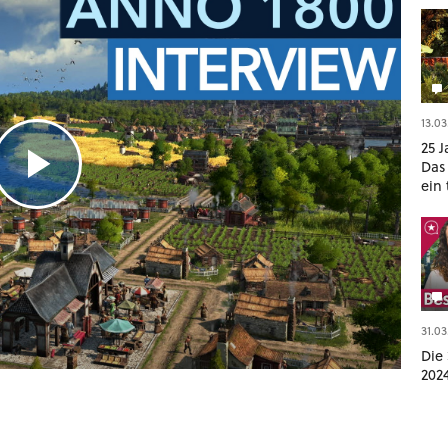
13.03
25 J
Das
ein
geop
Gam
31.03
Die 
202