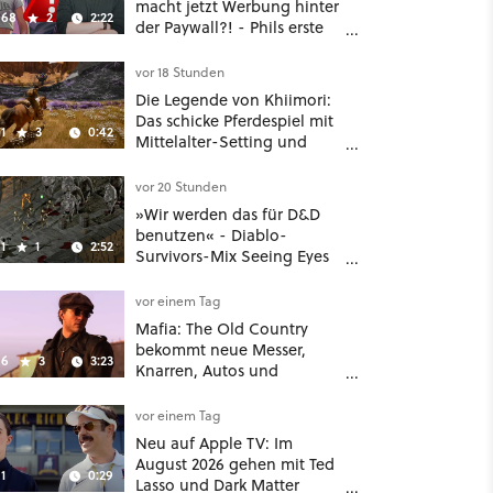
macht jetzt Werbung hinter
68
2
2:22
der Paywall?! - Phils erste
Reaktion auf den Netflix-
Deal
vor 18 Stunden
Die Legende von Khiimori:
Das schicke Pferdespiel mit
1
3
0:42
Mittelalter-Setting und
Unreal-Grafik wird jetzt
noch größer und
vor 20 Stunden
gefährlicher
»Wir werden das für D&D
benutzen« - Diablo-
1
1
2:52
Survivors-Mix Seeing Eyes
hat ein überraschend
nützliches Map-Tool
vor einem Tag
Mafia: The Old Country
bekommt neue Messer,
6
3
3:23
Knarren, Autos und
Aufgaben - Der erste DLC
hat mehr dabei als nur
vor einem Tag
Story
Neu auf Apple TV: Im
August 2026 gehen mit Ted
1
0:29
Lasso und Dark Matter