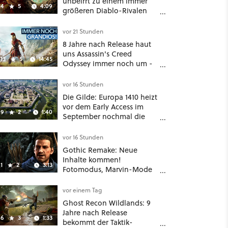
unbeirrt zu einem immer
4
5
4:09
größeren Diablo-Rivalen
heran - ab sofort gibt's
sogar eine richtige
vor 21 Stunden
Beschwörer-Klasse
8 Jahre nach Release haut
uns Assassin's Creed
13
5
14:45
Odyssey immer noch um -
Und ist jetzt sogar besser!
vor 16 Stunden
Die Gilde: Europa 1410 heizt
vor dem Early Access im
9
2
1:40
September nochmal die
Mittelalter-Essen an
vor 16 Stunden
Gothic Remake: Neue
Inhalte kommen!
1
2
3:13
Fotomodus, Marvin-Mode
und mehr bestätigt
vor einem Tag
Ghost Recon Wildlands: 9
Jahre nach Release
6
3
1:33
bekommt der Taktik-