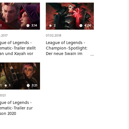
1
3:14
2
4:24
.2017
07.02.2018
gue of Legends -
League of Legends -
matic-Trailer stellt
Champion-Spotlight:
an und Xayah vor
Der neue Swain im
Video (Rework)
1
1
3:21
.2021
gue of Legends -
matic-Trailer zur
son 2020