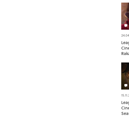
24.04
Lea
Cine
Rak
15.11
Lea
Cine
Sea