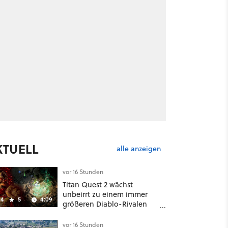
KTUELL
alle anzeigen
vor 16 Stunden
Titan Quest 2 wächst
unbeirrt zu einem immer
4
5
4:09
größeren Diablo-Rivalen
heran - ab sofort gibt's
sogar eine richtige
vor 16 Stunden