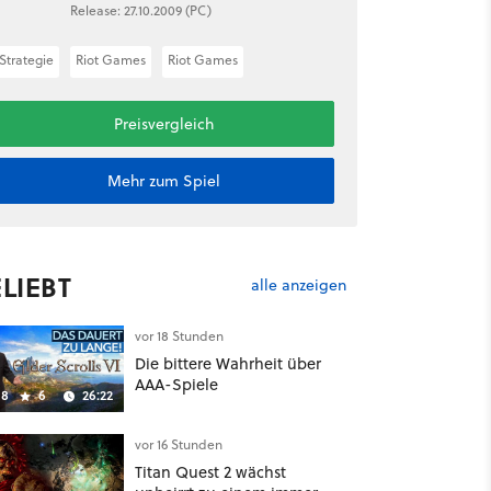
Release: 27.10.2009 (PC)
Strategie
Riot Games
Riot Games
Preisvergleich
Mehr zum Spiel
LIEBT
alle anzeigen
vor 18 Stunden
Die bittere Wahrheit über
AAA-Spiele
8
6
26:22
vor 16 Stunden
Titan Quest 2 wächst