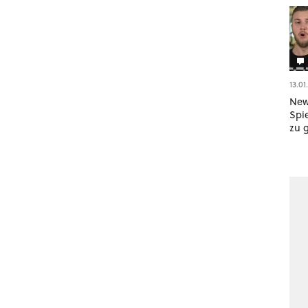
13.01
News
Spie
zu 
Swi
zus