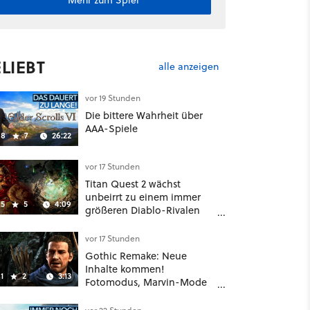
Mehr zum Spiel
LIEBT
alle anzeigen
vor 19 Stunden
Die bittere Wahrheit über
AAA-Spiele
8
7
26:22
vor 17 Stunden
Titan Quest 2 wächst
unbeirrt zu einem immer
5
5
4:09
größeren Diablo-Rivalen
heran - ab sofort gibt's
sogar eine richtige
vor 17 Stunden
Beschwörer-Klasse
Gothic Remake: Neue
Inhalte kommen!
1
2
3:13
Fotomodus, Marvin-Mode
und mehr bestätigt