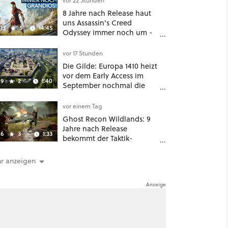
vor 22 Stunden
8 Jahre nach Release haut
uns Assassin's Creed
13
5
14:45
Odyssey immer noch um -
Und ist jetzt sogar besser!
vor 17 Stunden
Die Gilde: Europa 1410 heizt
vor dem Early Access im
9
2
1:40
September nochmal die
Mittelalter-Essen an
vor einem Tag
Ghost Recon Wildlands: 9
Jahre nach Release
6
3
1:33
bekommt der Taktik-
Shooter mit Last Rites
nochmal ein dickes Update
r anzeigen