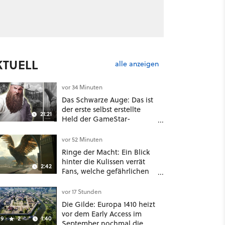
KTUELL
alle anzeigen
vor 34 Minuten
Das Schwarze Auge: Das ist
der erste selbst erstellte
21:21
Held der GameStar-
Community!
vor 52 Minuten
Ringe der Macht: Ein Blick
hinter die Kulissen verrät
2:42
Fans, welche gefährlichen
Wesen in Staffel 3 auf sie
warten
vor 17 Stunden
Die Gilde: Europa 1410 heizt
vor dem Early Access im
9
2
1:40
September nochmal die