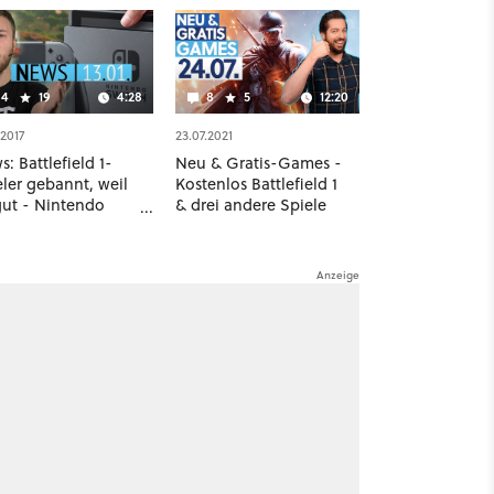
4
19
4:28
8
5
12:20
.2017
23.07.2021
: Battlefield 1-
Neu & Gratis-Games -
ler gebannt, weil
Kostenlos Battlefield 1
gut - Nintendo
& drei andere Spiele
tch-Details
ammengefasst