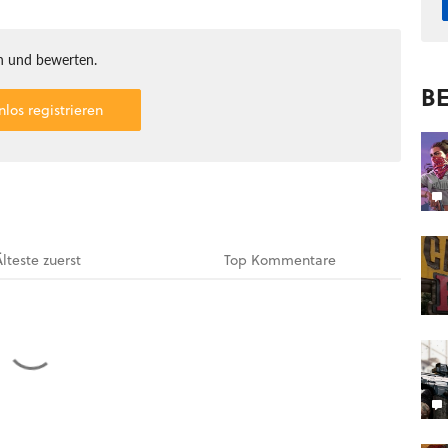
 und bewerten.
BE
nlos registrieren
Älteste
zuerst
Top
Kommentare