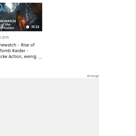
18
10:22
8.2015
ewatch - Rise of
 Tomb Raider -
icke Action, wenig
inalität