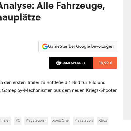
r-Analyse: Alle Fahrzeuge,
hauplätze
GameStar bei Google bevorzugen
18,99 €
en ersten Trailer zu Battlefield 1 Bild für Bild und
e & Gameplay-Mechanismen aus dem neuen Kriegs-Shooter
rmeier
PC
PlayStation 4
Xbox One
PlayStation
Xbox