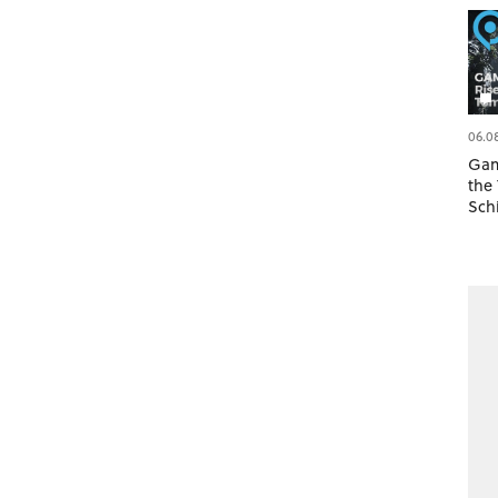
06.0
Gam
the
Sch
Orig