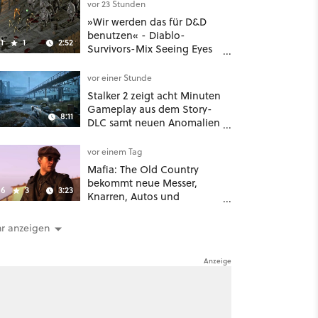
vor 23 Stunden
»Wir werden das für D&D
benutzen« - Diablo-
1
1
2:52
Survivors-Mix Seeing Eyes
hat ein überraschend
nützliches Map-Tool
vor einer Stunde
Stalker 2 zeigt acht Minuten
Gameplay aus dem Story-
8:11
DLC samt neuen Anomalien
und Gegnern
vor einem Tag
Mafia: The Old Country
bekommt neue Messer,
6
3
3:23
Knarren, Autos und
Aufgaben - Der erste DLC
hat mehr dabei als nur
r anzeigen
Story