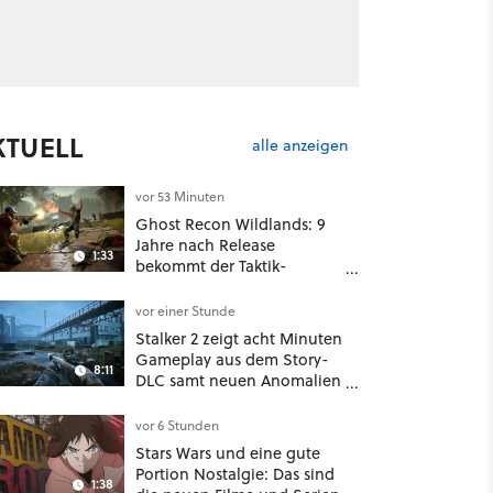
KTUELL
alle anzeigen
vor 53 Minuten
Ghost Recon Wildlands: 9
Jahre nach Release
1:33
bekommt der Taktik-
Shooter mit Last Rites
nochmal ein dickes Update
vor einer Stunde
Stalker 2 zeigt acht Minuten
Gameplay aus dem Story-
8:11
DLC samt neuen Anomalien
und Gegnern
vor 6 Stunden
Stars Wars und eine gute
Portion Nostalgie: Das sind
1:38