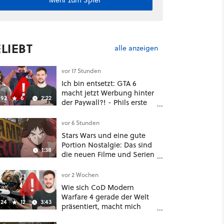
Mehr zum Spiel
LIEBT
alle anzeigen
vor 17 Stunden
Ich bin entsetzt: GTA 6
macht jetzt Werbung hinter
92
6
2:22
der Paywall?! - Phils erste
Reaktion auf den Netflix-
Deal
vor 6 Stunden
Stars Wars und eine gute
Portion Nostalgie: Das sind
1:38
die neuen Filme und Serien
im August auf Disney Plus
vor 2 Wochen
Wie sich CoD Modern
Warfare 4 gerade der Welt
24
12
3:43
präsentiert, macht mich
absolut fassungslos