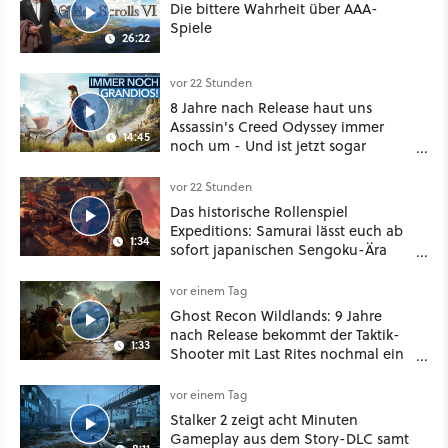
Die bittere Wahrheit über AAA-
Spiele
26:22
vor 22 Stunden
8 Jahre nach Release haut uns
Assassin's Creed Odyssey immer
14:45
noch um - Und ist jetzt sogar
besser!
vor 22 Stunden
Das historische Rollenspiel
Expeditions: Samurai lässt euch ab
1:34
sofort japanischen Sengoku-Ära
aufmischen - wahlweise mit Gewalt
oder Diplomatie
vor einem Tag
Ghost Recon Wildlands: 9 Jahre
nach Release bekommt der Taktik-
1:33
Shooter mit Last Rites nochmal ein
dickes Update
vor einem Tag
Stalker 2 zeigt acht Minuten
Gameplay aus dem Story-DLC samt