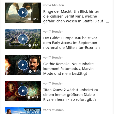
vor 52 Minuten
Ringe der Macht: Ein Blick hinter
die Kulissen verrät Fans, welche
2:42
gefährlichen Wesen in Staffel 3 auf
sie warten
vor 17 Stunden
Die Gilde: Europa 1410 heizt vor
dem Early Access im September
1:40
nochmal die Mittelalter-Essen an
vor 17 Stunden
Gothic Remake: Neue Inhalte
kommen! Fotomodus, Marvin-
3:13
Mode und mehr bestätigt
vor 17 Stunden
Titan Quest 2 wächst unbeirrt zu
einem immer größeren Diablo-
4:09
Rivalen heran - ab sofort gibt's
sogar eine richtige Beschwörer-
Klasse
vor 19 Stunden