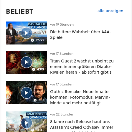
BELIEBT
alle anzeigen
vor 19 Stunden
Die bittere Wahrheit über AAA-
Spiele
26:22
vor 17 Stunden
Titan Quest 2 wächst unbeirrt zu
einem immer größeren Diablo-
4:09
Rivalen heran - ab sofort gibt's
sogar eine richtige Beschwörer-
Klasse
vor 17 Stunden
Gothic Remake: Neue Inhalte
kommen! Fotomodus, Marvin-
3:13
Mode und mehr bestätigt
vor 22 Stunden
8 Jahre nach Release haut uns
Assassin's Creed Odyssey immer
14:45