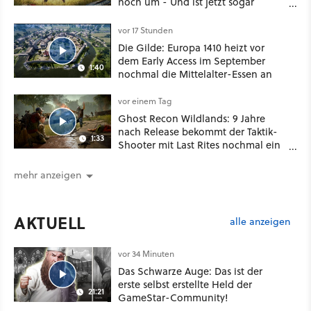
noch um - Und ist jetzt sogar
besser!
vor 17 Stunden
Die Gilde: Europa 1410 heizt vor
dem Early Access im September
1:40
nochmal die Mittelalter-Essen an
vor einem Tag
Ghost Recon Wildlands: 9 Jahre
nach Release bekommt der Taktik-
1:33
Shooter mit Last Rites nochmal ein
dickes Update
mehr anzeigen
AKTUELL
alle anzeigen
vor 34 Minuten
Das Schwarze Auge: Das ist der
erste selbst erstellte Held der
21:21
GameStar-Community!