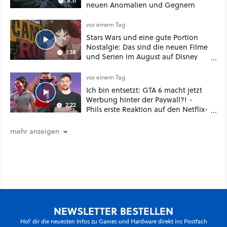
8:11
neuen Anomalien und Gegnern
vor einem Tag
Stars Wars und eine gute Portion
Nostalgie: Das sind die neuen Filme
1:38
und Serien im August auf Disney
Plus
vor einem Tag
Ich bin entsetzt: GTA 6 macht jetzt
Werbung hinter der Paywall?! -
2:22
Phils erste Reaktion auf den Netflix-
Deal
mehr anzeigen
NEWSLETTER BESTELLEN
Hol' dir die neuesten Infos zu Games und Hardware direkt ins Postfach