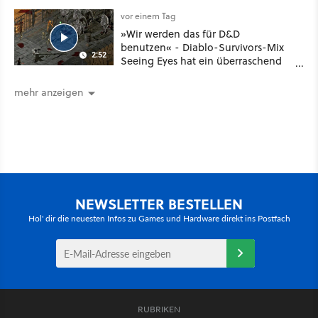
noch größer und gefährlicher
vor einem Tag
»Wir werden das für D&D
benutzen« - Diablo-Survivors-Mix
2:52
Seeing Eyes hat ein überraschend
nützliches Map-Tool
mehr anzeigen
NEWSLETTER BESTELLEN
Hol' dir die neuesten Infos zu Games und Hardware direkt ins Postfach
RUBRIKEN