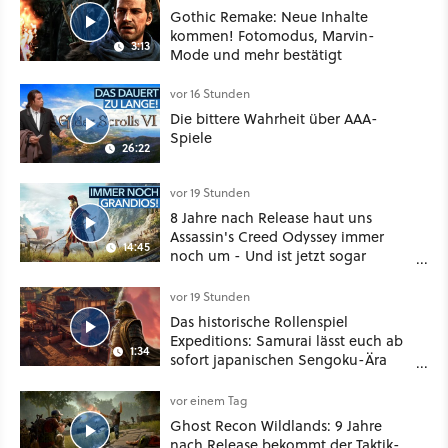
Gothic Remake: Neue Inhalte
kommen! Fotomodus, Marvin-
3:13
Mode und mehr bestätigt
vor 16 Stunden
Die bittere Wahrheit über AAA-
Spiele
26:22
vor 19 Stunden
8 Jahre nach Release haut uns
Assassin's Creed Odyssey immer
14:45
noch um - Und ist jetzt sogar
besser!
vor 19 Stunden
Das historische Rollenspiel
Expeditions: Samurai lässt euch ab
1:34
sofort japanischen Sengoku-Ära
aufmischen - wahlweise mit Gewalt
oder Diplomatie
vor einem Tag
Ghost Recon Wildlands: 9 Jahre
nach Release bekommt der Taktik-