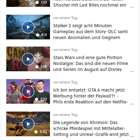
1:33
Shooter mit Last Rites nochmal ein
dickes Update
vor einem Tag
Stalker 2 zeigt acht Minuten
Gameplay aus dem Story-DLC samt
8:11
neuen Anomalien und Gegnern
vor einem Tag
Stars Wars und eine gute Portion
Nostalgie: Das sind die neuen Filme
1:38
und Serien im August auf Disney
Plus
vor einem Tag
Ich bin entsetzt: GTA 6 macht jetzt
Werbung hinter der Paywall?! -
2:22
Phils erste Reaktion auf den Netflix-
Deal
vor einem Tag
Die Legende von Khiimori: Das
schicke Pferdespiel mit Mittelalter-
0:42
Setting und Unreal-Grafik wird jetzt