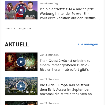
vor einem Tag
Ich bin entsetzt: GTA 6 macht jetzt
Werbung hinter der Paywall?! -
2:22
Phils erste Reaktion auf den Netflix-
Deal
mehr anzeigen
AKTUELL
alle anzeigen
vor 13 Stunden
Titan Quest 2 wächst unbeirrt zu
einem immer größeren Diablo-
4:09
Rivalen heran - ab sofort gibt's
sogar eine richtige Beschwörer-
Klasse
vor 13 Stunden
Die Gilde: Europa 1410 heizt vor
dem Early Access im September
1:40
nochmal die Mittelalter-Essen an
vor 13 Stunden