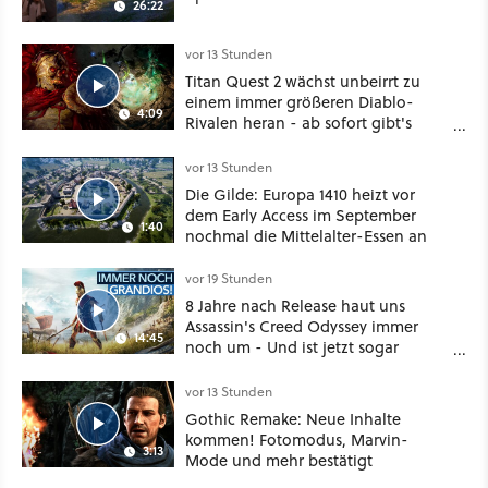
26:22
vor 13 Stunden
Titan Quest 2 wächst unbeirrt zu
einem immer größeren Diablo-
4:09
Rivalen heran - ab sofort gibt's
sogar eine richtige Beschwörer-
Klasse
vor 13 Stunden
Die Gilde: Europa 1410 heizt vor
dem Early Access im September
1:40
nochmal die Mittelalter-Essen an
vor 19 Stunden
8 Jahre nach Release haut uns
Assassin's Creed Odyssey immer
14:45
noch um - Und ist jetzt sogar
besser!
vor 13 Stunden
Gothic Remake: Neue Inhalte
kommen! Fotomodus, Marvin-
3:13
Mode und mehr bestätigt