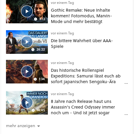
Klasse
vor einem Tag
Gothic Remake: Neue Inhalte
kommen! Fotomodus, Marvin-
3:13
Mode und mehr bestätigt
vor einem Tag
Die bittere Wahrheit über AAA-
Spiele
26:22
vor einem Tag
Das historische Rollenspiel
Expeditions: Samurai lässt euch ab
1:34
sofort japanischen Sengoku-Ära
aufmischen - wahlweise mit Gewalt
oder Diplomatie
vor einem Tag
8 Jahre nach Release haut uns
Assassin's Creed Odyssey immer
14:45
noch um - Und ist jetzt sogar
besser!
mehr anzeigen