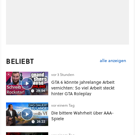
BELIEBT
alle anzeigen
vor 3 Stunden
GTA 6 könnte jahrelange Arbeit
vernichten: So viel Arbeit steckt
29:54
hinter GTA Roleplay
vor einem Tag
Die bittere Wahrheit über AAA-
Spiele
26:22