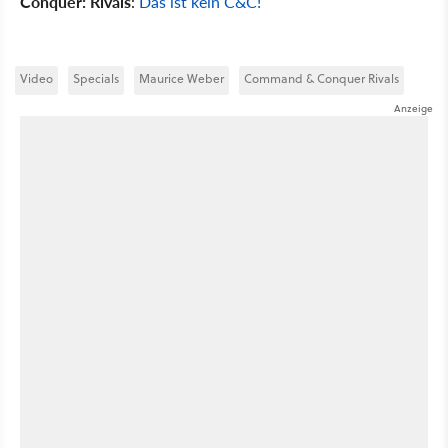
Conquer: Rivals
:
Das ist kein C&C!
Video
Specials
Maurice Weber
Command & Conquer Rivals