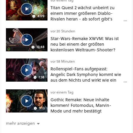
vor einem Tag
Titan Quest 2 wächst unbeirrt zu
einem immer größeren Diablo-
4:09
Rivalen heran - ab sofort gibt's
sogar eine richtige Beschwörer-
Klasse
vor 20 Stunden
Star-Wars-Remake XWVM: Was ist
neu bei einem der größten
13:48
kostenlosen Weltraum-Shooter?
vor 58 Minuten
Rollenspiel-Fans aufgepasst:
Angelic Dark Symphony kommt wie
1:38
aus dem Nichts und wirkt wie ein
Mix aus Baldur's Gate 3, XCOM und
Mass Effect
vor einem Tag
Gothic Remake: Neue Inhalte
kommen! Fotomodus, Marvin-
3:13
Mode und mehr bestätigt
mehr anzeigen