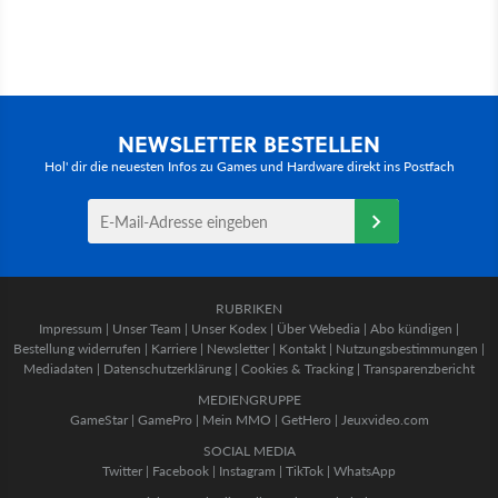
NEWSLETTER BESTELLEN
Hol' dir die neuesten Infos zu Games und Hardware direkt ins Postfach
RUBRIKEN
Impressum
|
Unser Team
|
Unser Kodex
|
Über Webedia
|
Abo kündigen
|
Bestellung widerrufen
|
Karriere
|
Newsletter
|
Kontakt
|
Nutzungsbestimmungen
|
Mediadaten
|
Datenschutzerklärung
|
Cookies & Tracking
|
Transparenzbericht
MEDIENGRUPPE
GameStar
|
GamePro
|
Mein MMO
|
GetHero
|
Jeuxvideo.com
SOCIAL MEDIA
Twitter
|
Facebook
|
Instagram
|
TikTok
|
WhatsApp