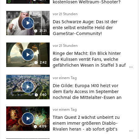
kostenlosen Weltraum-Shooter?
vor 21 Stunden
Das Schwarze Auge: Das ist der
erste selbst erstellte Held der
21:21
GameStar-Community!
vor 21 Stunden
Ringe der Macht: Ein Blick hinter
die Kulissen verrät Fans, welche
2:42
gefährlichen Wesen in Staffel 3 auf
sie warten
vor einem Tag
Die Gilde: Europa 1410 heizt vor
dem Early Access im September
1:40
nochmal die Mittelalter-Essen an
vor einem Tag
Titan Quest 2 wächst unbeirrt zu
einem immer größeren Diablo-
4:09
Rivalen heran - ab sofort gibt's
sogar eine richtige Beschwörer-