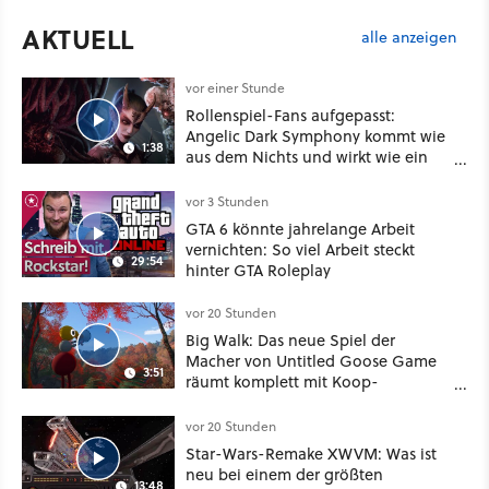
AKTUELL
alle anzeigen
vor einer Stunde
Rollenspiel-Fans aufgepasst:
Angelic Dark Symphony kommt wie
1:38
aus dem Nichts und wirkt wie ein
Mix aus Baldur's Gate 3, XCOM und
Mass Effect
vor 3 Stunden
GTA 6 könnte jahrelange Arbeit
vernichten: So viel Arbeit steckt
29:54
hinter GTA Roleplay
vor 20 Stunden
Big Walk: Das neue Spiel der
Macher von Untitled Goose Game
3:51
räumt komplett mit Koop-
Konventionen auf
vor 20 Stunden
Star-Wars-Remake XWVM: Was ist
neu bei einem der größten
13:48