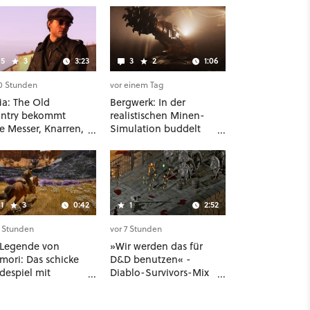
5
3
3:23
3
2
1:06
10 Stunden
vor einem Tag
ia: The Old
Bergwerk: In der
ntry bekommt
realistischen Minen-
e Messer, Knarren,
Simulation buddelt
os und Aufgaben -
ihr mit dicken
erste DLC hat
Maschinen möglichst
r dabei als nur
vorsichtig Kohle aus
ry
1
3
0:42
1
2:52
5 Stunden
vor 7 Stunden
 Legende von
»Wir werden das für
mori: Das schicke
D&D benutzen« -
despiel mit
Diablo-Survivors-Mix
elalter-Setting
Seeing Eyes hat ein
 Unreal-Grafik
überraschend