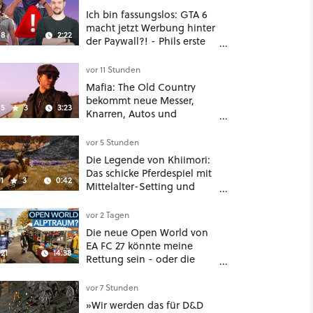
Ich bin fassungslos: GTA 6
macht jetzt Werbung hinter
8
2:22
der Paywall?! - Phils erste
Reaktion auf den Netflix-
Deal
vor 11 Stunden
Mafia: The Old Country
bekommt neue Messer,
5
3
3:23
Knarren, Autos und
Aufgaben - Der erste DLC
hat mehr dabei als nur
vor 5 Stunden
Story
Die Legende von Khiimori:
Das schicke Pferdespiel mit
1
3
0:42
Mittelalter-Setting und
Unreal-Grafik wird jetzt
noch größer und
vor 2 Tagen
gefährlicher
Die neue Open World von
EA FC 27 könnte meine
21
14:38
Rettung sein - oder die
komplette Hölle!
vor 7 Stunden
»Wir werden das für D&D