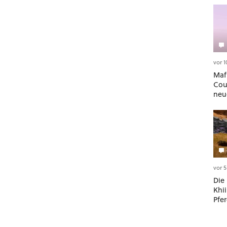
vor 
Maf
Cou
neu
Aut
Der 
meh
Sto
vor 
Die
Khii
Pfer
Mitt
und