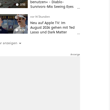
benutzen« - Diablo-
1
2:52
Survivors-Mix Seeing Eyes
hat ein überraschend
nützliches Map-Tool
vor 14 Stunden
Neu auf Apple TV: Im
August 2026 gehen mit Ted
1
0:29
Lasso und Dark Matter
gleich zwei große Serien-
Highlights weiter
r anzeigen