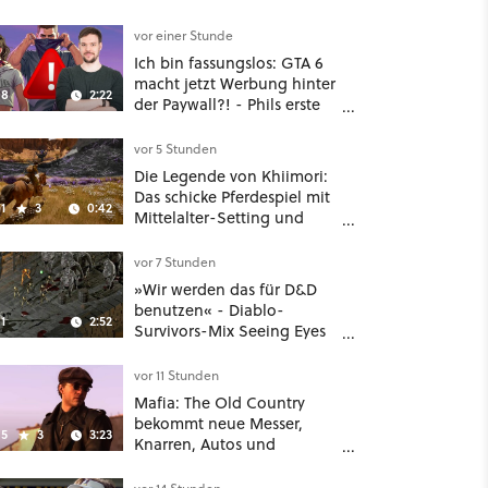
vor einer Stunde
Ich bin fassungslos: GTA 6
macht jetzt Werbung hinter
8
2:22
der Paywall?! - Phils erste
Reaktion auf den Netflix-
Deal
vor 5 Stunden
Die Legende von Khiimori:
Das schicke Pferdespiel mit
1
3
0:42
Mittelalter-Setting und
Unreal-Grafik wird jetzt
noch größer und
vor 7 Stunden
gefährlicher
»Wir werden das für D&D
benutzen« - Diablo-
1
2:52
Survivors-Mix Seeing Eyes
hat ein überraschend
nützliches Map-Tool
vor 11 Stunden
Mafia: The Old Country
bekommt neue Messer,
5
3
3:23
Knarren, Autos und
Aufgaben - Der erste DLC
hat mehr dabei als nur