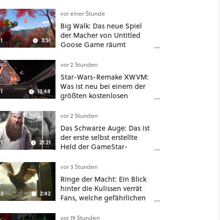
vor einer Stunde
Big Walk: Das neue Spiel
der Macher von Untitled
1
3:51
Goose Game räumt
komplett mit Koop-
Konventionen auf
vor 2 Stunden
Star-Wars-Remake XWVM:
Was ist neu bei einem der
1
13:48
größten kostenlosen
Weltraum-Shooter?
vor 2 Stunden
Das Schwarze Auge: Das ist
der erste selbst erstellte
1
21:21
Held der GameStar-
Community!
vor 3 Stunden
Ringe der Macht: Ein Blick
hinter die Kulissen verrät
2
2:42
Fans, welche gefährlichen
Wesen in Staffel 3 auf sie
warten
vor 19 Stunden