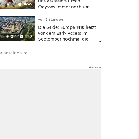
uns Assassin's Creed
13
5
14:45
Odyssey immer noch um -
Und ist jetzt sogar besser!
vor 19 Stunden
Die Gilde: Europa 1410 heizt
vor dem Early Access im
11
2
1:40
September nochmal die
Mittelalter-Essen an
r anzeigen