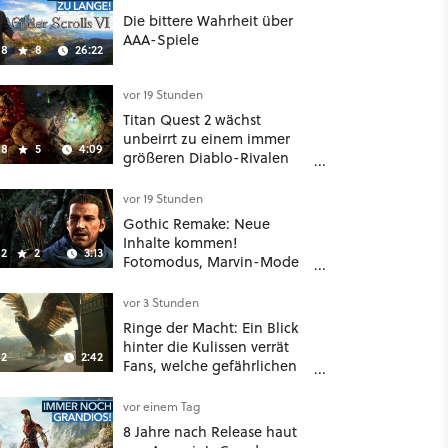
Die bittere Wahrheit über
AAA-Spiele
8
8
26:22
vor 19 Stunden
Titan Quest 2 wächst
unbeirrt zu einem immer
8
5
4:09
größeren Diablo-Rivalen
heran - ab sofort gibt's
sogar eine richtige
vor 19 Stunden
Beschwörer-Klasse
Gothic Remake: Neue
Inhalte kommen!
2
2
3:13
Fotomodus, Marvin-Mode
und mehr bestätigt
vor 3 Stunden
Ringe der Macht: Ein Blick
hinter die Kulissen verrät
2
2:42
Fans, welche gefährlichen
Wesen in Staffel 3 auf sie
warten
vor einem Tag
8 Jahre nach Release haut