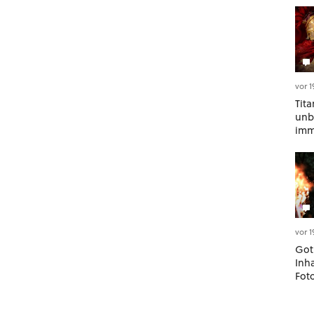
vor 
Tit
unb
imm
Dia
- ab
soga
Bes
vor 
Got
Inh
Fot
Mod
best