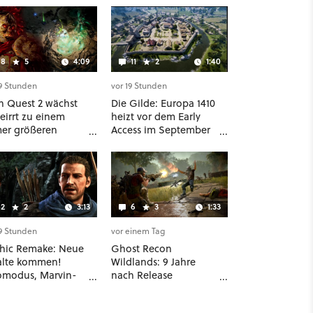
8
5
4:09
11
2
1:40
19 Stunden
vor 19 Stunden
an Quest 2 wächst
Die Gilde: Europa 1410
eirrt zu einem
heizt vor dem Early
er größeren
Access im September
blo-Rivalen heran
nochmal die
 sofort gibt's
Mittelalter-Essen an
r eine richtige
chwörer-Klasse
2
2
3:13
6
3
1:33
19 Stunden
vor einem Tag
hic Remake: Neue
Ghost Recon
alte kommen!
Wildlands: 9 Jahre
omodus, Marvin-
nach Release
e und mehr
bekommt der Taktik-
ätigt
Shooter mit Last Rites