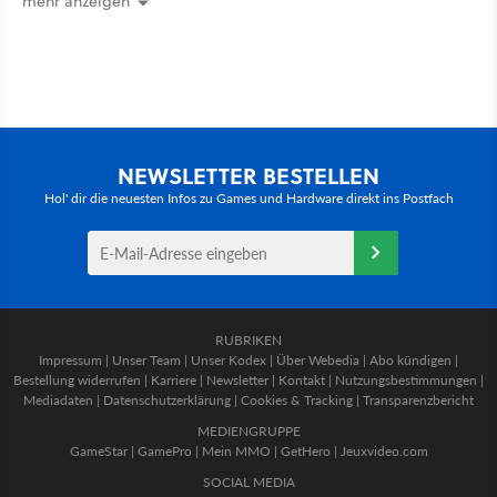
mehr anzeigen
NEWSLETTER BESTELLEN
Hol' dir die neuesten Infos zu Games und Hardware direkt ins Postfach
RUBRIKEN
Impressum
|
Unser Team
|
Unser Kodex
|
Über Webedia
|
Abo kündigen
|
Bestellung widerrufen
|
Karriere
|
Newsletter
|
Kontakt
|
Nutzungsbestimmungen
|
Mediadaten
|
Datenschutzerklärung
|
Cookies & Tracking
|
Transparenzbericht
MEDIENGRUPPE
GameStar
|
GamePro
|
Mein MMO
|
GetHero
|
Jeuxvideo.com
SOCIAL MEDIA