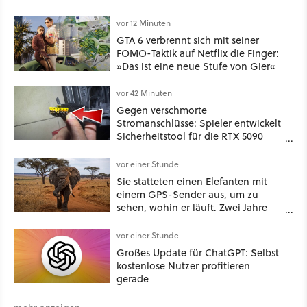
vor 12 Minuten
GTA 6 verbrennt sich mit seiner
FOMO-Taktik auf Netflix die Finger:
»Das ist eine neue Stufe von Gier«
vor 42 Minuten
Gegen verschmorte
Stromanschlüsse: Spieler entwickelt
Sicherheitstool für die RTX 5090
und stellt es kostenlos zur
Verfügung
vor einer Stunde
Sie statteten einen Elefanten mit
einem GPS-Sender aus, um zu
sehen, wohin er läuft. Zwei Jahre
später hatte er eine Karte
gezeichnet, die die Menschen für
vor einer Stunde
längst gelöscht hielten
Großes Update für ChatGPT: Selbst
kostenlose Nutzer profitieren
gerade