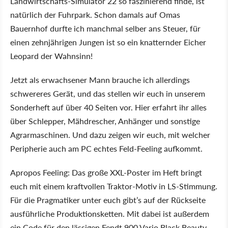
Landwirtschafts-Simulator 22 so faszinierend finde, ist
natürlich der Fuhrpark. Schon damals auf Omas
Bauernhof durfte ich manchmal selber ans Steuer, für
einen zehnjährigen Jungen ist so ein knatternder Eicher
Leopard der Wahnsinn!
Jetzt als erwachsener Mann brauche ich allerdings
schwereres Gerät, und das stellen wir euch in unserem
Sonderheft auf über 40 Seiten vor. Hier erfahrt ihr alles
über Schlepper, Mähdrescher, Anhänger und sonstige
Agrarmaschinen. Und dazu zeigen wir euch, mit welcher
Peripherie auch am PC echtes Feld-Feeling aufkommt.
Apropos Feeling: Das große XXL-Poster im Heft bringt
euch mit einem kraftvollen Traktor-Motiv in LS-Stimmung.
Für die Pragmatiker unter euch gibt’s auf der Rückseite
ausführliche Produktionsketten. Mit dabei ist außerdem
ein Code für den lässigen Fendt 900 Vario Black Beauty.