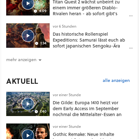
Titan Quest 2 wächst unbeirrt zu
einem immer größeren Diablo-
4:09
Rivalen heran - ab sofort gibt's
sogar eine richtige Beschwörer-
Klasse
vor 6 Stunden
Das historische Rollenspiel
Expeditions: Samurai lässt euch ab
1:34
sofort japanischen Sengoku-Ära
aufmischen - wahlweise mit Gewalt
oder Diplomatie
mehr anzeigen
AKTUELL
alle anzeigen
vor einer Stunde
Die Gilde: Europa 1410 heizt vor
dem Early Access im September
1:40
nochmal die Mittelalter-Essen an
vor einer Stunde
Gothic Remake: Neue Inhalte