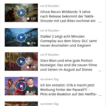
aufmischen - wahlweise mit Gewalt
oder Diplomatie
vor 12 Stunden
Ghost Recon Wildlands: 9 Jahre
nach Release bekommt der Taktik-
1:33
Shooter mit Last Rites nochmal ein
dickes Update
vor 12 Stunden
Stalker 2 zeigt acht Minuten
Gameplay aus dem Story-DLC samt
8:11
neuen Anomalien und Gegnern
vor 17 Stunden
Stars Wars und eine gute Portion
Nostalgie: Das sind die neuen Filme
1:38
und Serien im August auf Disney
Plus
vor einem Tag
Ich bin entsetzt: GTA 6 macht jetzt
Werbung hinter der Paywall?! -
2:22
Phils erste Reaktion auf den Netflix-
Deal
vor einem Tag