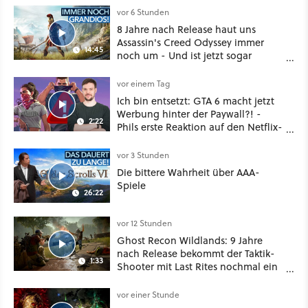
vor 6 Stunden
8 Jahre nach Release haut uns
Assassin's Creed Odyssey immer
14:45
noch um - Und ist jetzt sogar
besser!
vor einem Tag
Ich bin entsetzt: GTA 6 macht jetzt
Werbung hinter der Paywall?! -
2:22
Phils erste Reaktion auf den Netflix-
Deal
vor 3 Stunden
Die bittere Wahrheit über AAA-
Spiele
26:22
vor 12 Stunden
Ghost Recon Wildlands: 9 Jahre
nach Release bekommt der Taktik-
1:33
Shooter mit Last Rites nochmal ein
dickes Update
vor einer Stunde