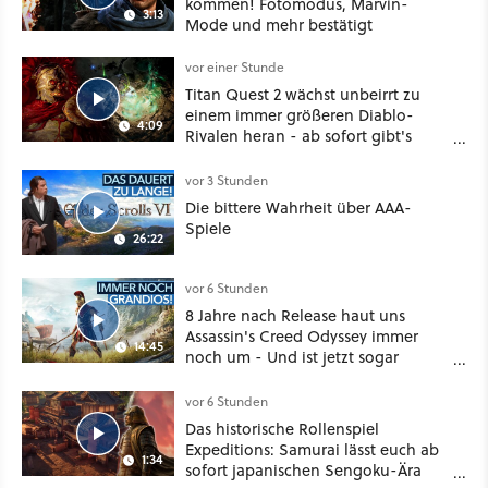
kommen! Fotomodus, Marvin-
3:13
Mode und mehr bestätigt
vor einer Stunde
Titan Quest 2 wächst unbeirrt zu
einem immer größeren Diablo-
4:09
Rivalen heran - ab sofort gibt's
sogar eine richtige Beschwörer-
Klasse
vor 3 Stunden
Die bittere Wahrheit über AAA-
Spiele
26:22
vor 6 Stunden
8 Jahre nach Release haut uns
Assassin's Creed Odyssey immer
14:45
noch um - Und ist jetzt sogar
besser!
vor 6 Stunden
Das historische Rollenspiel
Expeditions: Samurai lässt euch ab
1:34
sofort japanischen Sengoku-Ära