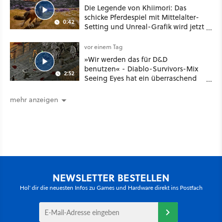
Die Legende von Khiimori: Das
schicke Pferdespiel mit Mittelalter-
0:42
Setting und Unreal-Grafik wird jetzt
noch größer und gefährlicher
vor einem Tag
»Wir werden das für D&D
benutzen« - Diablo-Survivors-Mix
2:52
Seeing Eyes hat ein überraschend
nützliches Map-Tool
mehr anzeigen
NEWSLETTER BESTELLEN
Hol' dir die neuesten Infos zu Games und Hardware direkt ins Postfach