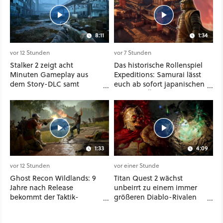
8:11
1:34
vor 12 Stunden
vor 7 Stunden
Stalker 2 zeigt acht
Das historische Rollenspiel
Minuten Gameplay aus
Expeditions: Samurai lässt
dem Story-DLC samt
euch ab sofort japanischen
neuen Anomalien und
Sengoku-Ära aufmischen -
Gegnern
wahlweise mit Gewalt oder
Diplomatie
1:33
4:09
vor 12 Stunden
vor einer Stunde
Ghost Recon Wildlands: 9
Titan Quest 2 wächst
Jahre nach Release
unbeirrt zu einem immer
bekommt der Taktik-
größeren Diablo-Rivalen
Shooter mit Last Rites
heran - ab sofort gibt's
nochmal ein dickes Update
sogar eine richtige