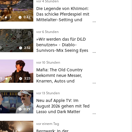
Deal
vor 4 Stunden
Die Legende von Khiimori:
Das schicke Pferdespiel mit
1
3
0:42
Mittelalter-Setting und
Unreal-Grafik wird jetzt
noch größer und
vor 6 Stunden
gefährlicher
»Wir werden das für D&D
benutzen« - Diablo-
1
2:52
Survivors-Mix Seeing Eyes
hat ein überraschend
nützliches Map-Tool
vor 10 Stunden
Mafia: The Old Country
bekommt neue Messer,
5
3
3:23
Knarren, Autos und
Aufgaben - Der erste DLC
hat mehr dabei als nur
vor 13 Stunden
Story
Neu auf Apple TV: Im
August 2026 gehen mit Ted
1
0:29
Lasso und Dark Matter
gleich zwei große Serien-
Highlights weiter
vor einem Tag
Bergwerk: In der