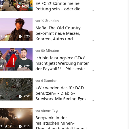
EA FC 27 könnte meine
21
14:38
Rettung sein - oder die
komplette Hölle!
vor 10 Stunden
Mafia: The Old Country
bekommt neue Messer,
5
3
3:23
Knarren, Autos und
Aufgaben - Der erste DLC
hat mehr dabei als nur
vor 50 Minuten
Story
Ich bin fassungslos: GTA 6
macht jetzt Werbung hinter
4
2:22
der Paywall?! - Phils erste
Reaktion auf den Netflix-
Deal
vor 6 Stunden
»Wir werden das für D&D
benutzen« - Diablo-
1
2:52
Survivors-Mix Seeing Eyes
hat ein überraschend
nützliches Map-Tool
vor einem Tag
Bergwerk: In der
realistischen Minen-
3
2
1:06
Simulation buddelt ihr mit