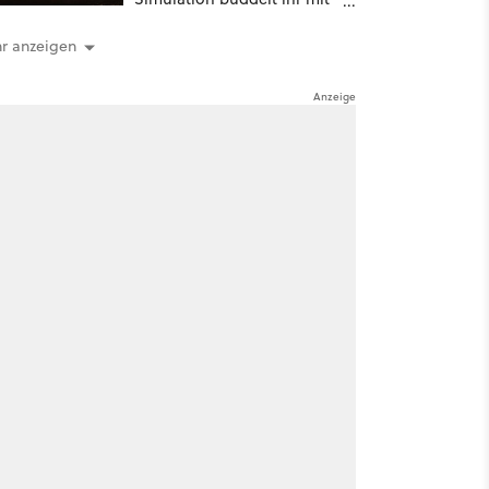
dicken Maschinen
möglichst vorsichtig Kohle
r anzeigen
aus