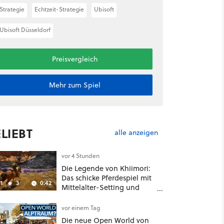
Strategie
Echtzeit-Strategie
Ubisoft
Ubisoft Düsseldorf
Preisvergleich
Mehr zum Spiel
LIEBT
alle anzeigen
vor 4 Stunden
Die Legende von Khiimori:
Das schicke Pferdespiel mit
1
3
0:42
Mittelalter-Setting und
Unreal-Grafik wird jetzt
noch größer und
vor einem Tag
gefährlicher
Die neue Open World von