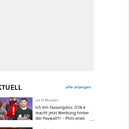
KTUELL
alle anzeigen
vor 51 Minuten
Ich bin fassungslos: GTA 6
macht jetzt Werbung hinter
4
2:22
der Paywall?! - Phils erste
Reaktion auf den Netflix-