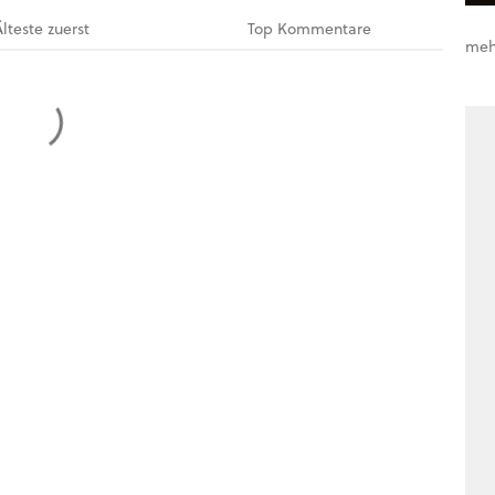
Älteste
zuerst
Top
Kommentare
meh