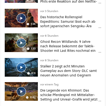
Phils erste Reaktion auf den Netflix-
Deal
vor 3 Stunden
Das historische Rollenspiel
Expeditions: Samurai lässt euch ab
1:34
sofort japanischen Sengoku-Ära
aufmischen - wahlweise mit Gewalt
oder Diplomatie
vor 8 Stunden
Ghost Recon Wildlands: 9 Jahre
nach Release bekommt der Taktik-
1:33
Shooter mit Last Rites nochmal ein
dickes Update
vor 8 Stunden
Stalker 2 zeigt acht Minuten
Gameplay aus dem Story-DLC samt
8:11
neuen Anomalien und Gegnern
vor einem Tag
Die Legende von Khiimori: Das
schicke Pferdespiel mit Mittelalter-
0:42
Setting und Unreal-Grafik wird jetzt
noch größer und gefährlicher