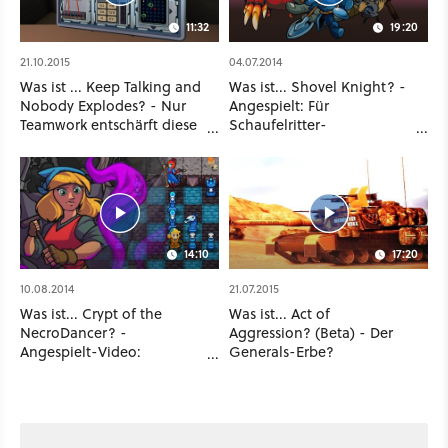
11:32
19:20
21.10.2015
04.07.2014
Was ist ... Keep Talking and
Was ist... Shovel Knight? -
Nobody Explodes? - Nur
Angespielt: Für
Teamwork entschärft diese
Schaufelritter-
Bombe!
Gerechtigkeit!
14:10
17:20
10.08.2014
21.07.2015
Was ist... Crypt of the
Was ist... Act of
NecroDancer? -
Aggression? (Beta) - Der
Angespielt-Video:
Generals-Erbe?
Rhythmus-Schach - Game
of the Year?