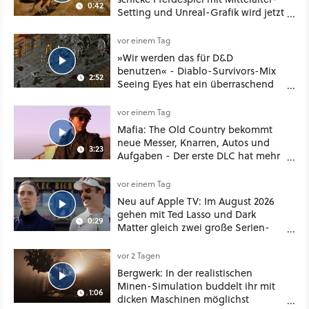
0:42
Setting und Unreal-Grafik wird jetzt
noch größer und gefährlicher
vor einem Tag
»Wir werden das für D&D
benutzen« - Diablo-Survivors-Mix
2:52
Seeing Eyes hat ein überraschend
nützliches Map-Tool
vor einem Tag
Mafia: The Old Country bekommt
neue Messer, Knarren, Autos und
3:23
Aufgaben - Der erste DLC hat mehr
dabei als nur Story
vor einem Tag
Neu auf Apple TV: Im August 2026
gehen mit Ted Lasso und Dark
0:29
Matter gleich zwei große Serien-
Highlights weiter
vor 2 Tagen
Bergwerk: In der realistischen
Minen-Simulation buddelt ihr mit
1:06
dicken Maschinen möglichst