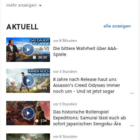
mehr anzeigen
AKTUELL
alle anzeigen
vor 8 Minuten
Die bittere Wahrheit über AAA-
Spiele
26:22
vor 3 Stunden
8 Jahre nach Release haut uns
Assassin's Creed Odyssey immer
14:45
noch um - Und ist jetzt sogar
besser!
vor 3 Stunden
Das historische Rollenspiel
Expeditions: Samurai lässt euch ab
1:34
sofort japanischen Sengoku-Ära
aufmischen - wahlweise mit Gewalt
oder Diplomatie
vor 8 Stunden