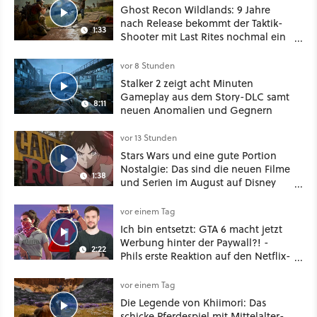
Ghost Recon Wildlands: 9 Jahre
nach Release bekommt der Taktik-
1:33
Shooter mit Last Rites nochmal ein
dickes Update
vor 8 Stunden
Stalker 2 zeigt acht Minuten
Gameplay aus dem Story-DLC samt
8:11
neuen Anomalien und Gegnern
vor 13 Stunden
Stars Wars und eine gute Portion
Nostalgie: Das sind die neuen Filme
1:38
und Serien im August auf Disney
Plus
vor einem Tag
Ich bin entsetzt: GTA 6 macht jetzt
Werbung hinter der Paywall?! -
2:22
Phils erste Reaktion auf den Netflix-
Deal
vor einem Tag
Die Legende von Khiimori: Das
schicke Pferdespiel mit Mittelalter-