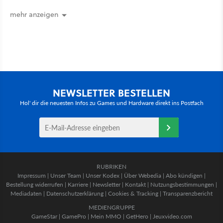
vorsichtig Kohle aus
mehr anzeigen
NEWSLETTER BESTELLEN
Hol' dir die neuesten Infos zu Games und Hardware direkt ins Postfach
RUBRIKEN
Impressum
|
Unser Team
|
Unser Kodex
|
Über Webedia
|
Abo kündigen
|
Bestellung widerrufen
|
Karriere
|
Newsletter
|
Kontakt
|
Nutzungsbestimmungen
|
Mediadaten
|
Datenschutzerklärung
|
Cookies & Tracking
|
Transparenzbericht
MEDIENGRUPPE
GameStar
|
GamePro
|
Mein MMO
|
GetHero
|
Jeuxvideo.com